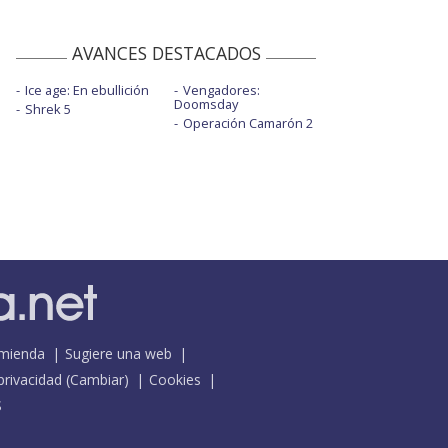
AVANCES DESTACADOS
Ice age: En ebullición
Vengadores:
Doomsday
Shrek 5
Operación Camarón 2
mienda
Sugiere una web
 privacidad
(
Cambiar
)
Cookies
S