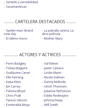
Sentido y sensibilidad
Sacamantecas
CARTELERA DESTACADOS
Spider-man: Brand
La patrulla canina: La
new day
dino película
El último mono
Mother Mary
ACTORES Y ACTRICES
Penn Badgley
Val Kilmer
Tobey Maguire
Javier Cámara
Guillaume Canet
Leslie Mann
Elle Fanning
Nicole Kidman
Katia Klein
Danny McBride
Jim Carrey
Ulrich Thomsen
Paloma Bloyd
Julianne Nicholson
Chris Pratt
Eddie Redmayne
Tyrese Gibson
Johnny Depp
Esmeralda Moya
Will Smith