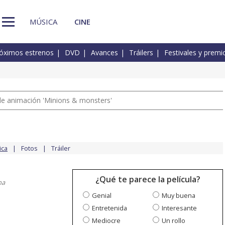
MÚSICA
CINE
óximos estrenos
DVD
Avances
Tráilers
Festivales y premi
a de animación 'Minions & monsters'
ica
Fotos
Tráiler
¿Qué te parece la película?
na
Genial
Muy buena
Entretenida
Interesante
Mediocre
Un rollo