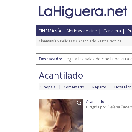
CINEMANÍA:
Noticias de cine
Cartelera
Pr
Cinemanía
> Películas >
Acantilado
> Ficha técnica
Destacado:
Llega a las salas de cine la películ
Acantilado
Sinopsis
Comentario
Reparto
Ficha técn
Acantilado
Dirigida por
Helena Taber