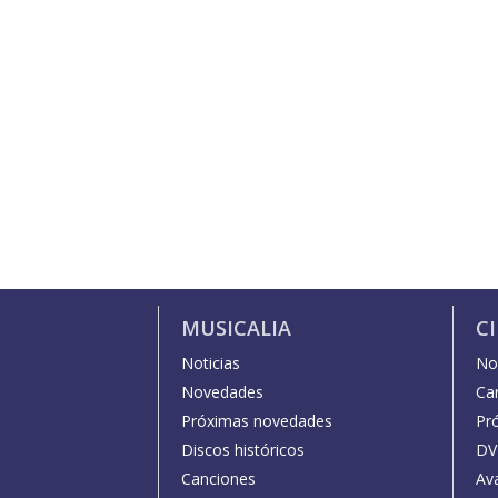
MUSICALIA
C
Noticias
Not
Novedades
Car
Próximas novedades
Pr
Discos históricos
DV
Canciones
Av