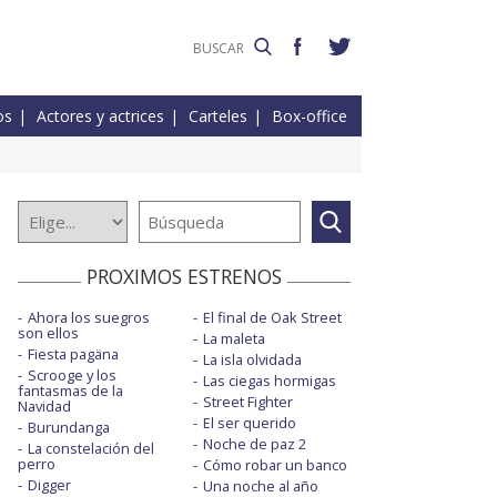
os
Actores y actrices
Carteles
Box-office
PROXIMOS ESTRENOS
Ahora los suegros
El final de Oak Street
son ellos
La maleta
Fiesta pagäna
La isla olvidada
Scrooge y los
Las ciegas hormigas
fantasmas de la
Street Fighter
Navidad
El ser querido
Burundanga
Noche de paz 2
La constelación del
perro
Cómo robar un banco
Digger
Una noche al año