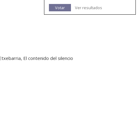
Votar
Ver resultados
Etxebarria, El contenido del silencio