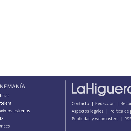
INEMANÍA
icias
telera
Contacto
Redacción
Reco
óximos estrenos
Aspectos legales
Política de
D
Publicidad y webmasters
RS
ances