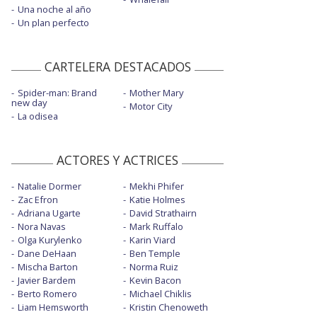
Una noche al año
Un plan perfecto
CARTELERA DESTACADOS
Spider-man: Brand
Mother Mary
new day
Motor City
La odisea
ACTORES Y ACTRICES
Natalie Dormer
Mekhi Phifer
Zac Efron
Katie Holmes
Adriana Ugarte
David Strathairn
Nora Navas
Mark Ruffalo
Olga Kurylenko
Karin Viard
Dane DeHaan
Ben Temple
Mischa Barton
Norma Ruiz
Javier Bardem
Kevin Bacon
Berto Romero
Michael Chiklis
Liam Hemsworth
Kristin Chenoweth