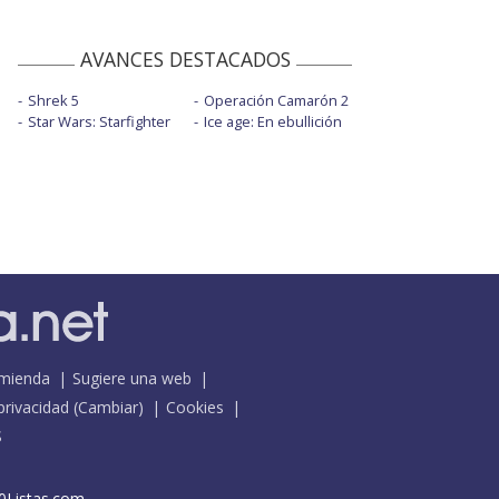
AVANCES DESTACADOS
Shrek 5
Operación Camarón 2
Star Wars: Starfighter
Ice age: En ebullición
mienda
Sugiere una web
 privacidad
(
Cambiar
)
Cookies
S
0Listas.com