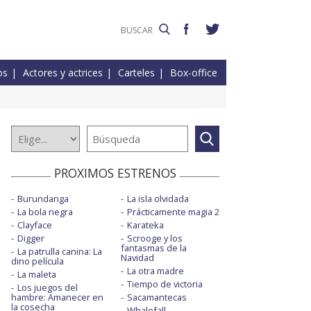
os
Actores y actrices
Carteles
Box-office
PROXIMOS ESTRENOS
Burundanga
La isla olvidada
La bola negra
Prácticamente magia 2
Clayface
Karateka
Digger
Scrooge y los
fantasmas de la
La patrulla canina: La
Navidad
dino película
La otra madre
La maleta
Tiempo de victoria
Los juegos del
hambre: Amanecer en
Sacamantecas
la cosecha
Whalefall