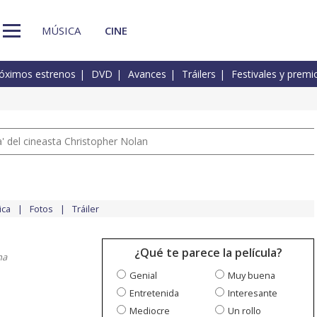
MÚSICA
CINE
óximos estrenos
DVD
Avances
Tráilers
Festivales y premi
 del cineasta Christopher Nolan
ica
Fotos
Tráiler
¿Qué te parece la película?
na
Genial
Muy buena
Entretenida
Interesante
Mediocre
Un rollo