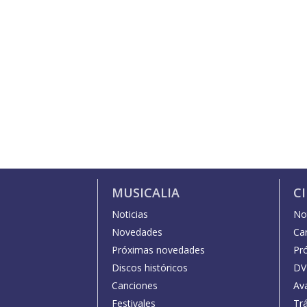
MUSICALIA
C
Noticias
Not
Novedades
Car
Próximas novedades
Pr
Discos históricos
DV
Canciones
Av
Festivales
Trá