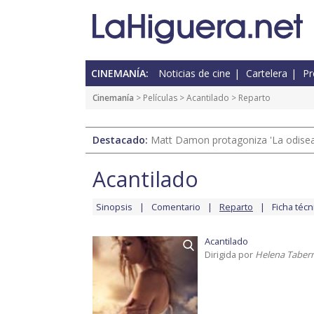
CINEMANÍA:
Noticias de cine
Cartelera
Pr
Cinemanía
> Películas >
Acantilado
> Reparto
Destacado:
Matt Damon protagoniza 'La odisea'
Acantilado
Sinopsis
Comentario
Reparto
Ficha técn
Acantilado
Dirigida por
Helena Taber