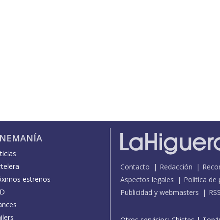
INEMANÍA
icias
telera
Contacto
Redacción
Reco
óximos estrenos
Aspectos legales
Política de
D
Publicidad y webmasters
RS
ances
ilers
Otros servicios:
Chistes
|
Top1