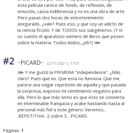
esta película carece de fondo, de reflexión, de
emoción, causa indiferencia y no es una obra de arte.
Pero pasas dos horas de entretenimiento
asegurado, ¿vale? Pues eso, y que soy un adicto de
la ciencia ficción. Y de TODOS sus subgéneros. (Y ni
os cuento el aparatoso número de libros que poseo
sobre la materia. Todos leídos, ¿eh?) ⋙
#2
··PICARD··
22/11/2021 | 17:01
⋙ Y me gustó la PRIMERA "Independence". ¿Más
claro? Pues que no. Que esta no funciona. Que me
parece una vulgar repetición de aquella y que pasada
la sorpresa, expreso mi sentimiento negativo para
ella. Pero lo que más temo es que esto se convierta
en interminable franquicia y acabe hastiando hasta al
personal más fiel a este género. Veremos...
.REPETITIVA. .2 sobre 5. ..PICARD..
Páginas:
1