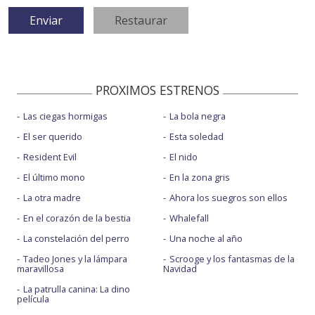
PROXIMOS ESTRENOS
Las ciegas hormigas
La bola negra
El ser querido
Esta soledad
Resident Evil
El nido
El último mono
En la zona gris
La otra madre
Ahora los suegros son ellos
En el corazón de la bestia
Whalefall
La constelación del perro
Una noche al año
Tadeo Jones y la lámpara
Scrooge y los fantasmas de la
maravillosa
Navidad
La patrulla canina: La dino
película