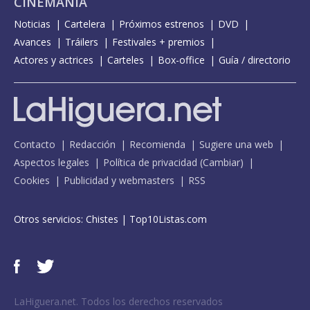
CINEMANÍA
Noticias
Cartelera
Próximos estrenos
DVD
Avances
Tráilers
Festivales + premios
Actores y actrices
Carteles
Box-office
Guía / directorio
Contacto
Redacción
Recomienda
Sugiere una web
Aspectos legales
Política de privacidad
(
Cambiar
)
Cookies
Publicidad y webmasters
RSS
Otros servicios:
Chistes
|
Top10Listas.com
LaHiguera.net. Todos los derechos reservados