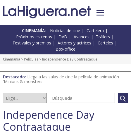
CINEMANÍA:
Noticias de cine
Cartelera
Próximos estrenos
DVD
Avances
Tráilers
Festivales y premios
Actores y actrices
Carteles
Box-office
Cinemanía
> Películas > Independence Day Contraataque
Destacado:
Llega a las salas de cine la película de animación
'Minions & monsters'
Independence Day
Contraataque