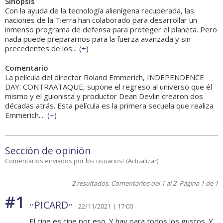
Sinopsis
Con la ayuda de la tecnología alienígena recuperada, las
naciones de la Tierra han colaborado para desarrollar un
inmenso programa de defensa para proteger el planeta. Pero
nada puede prepararnos para la fuerza avanzada y sin
precedentes de los...
(
+
)
Comentario
La película del director Roland Emmerich, INDEPENDENCE
DAY: CONTRAATAQUE, supone el regreso al universo que él
mismo y el guionista y productor Dean Devlin crearon dos
décadas atrás. Esta película es la primera secuela que realiza
Emmerich....
(
+
)
Sección de opinión
Comentarios enviados por los usuarios!
(
Actualizar
)
2 resultados. Comentarios del 1 al 2. Página 1 de 1
#1
··PICARD··
22/11/2021 | 17:00
El cine es cine por eso. Y hay para todos los gustos. Y