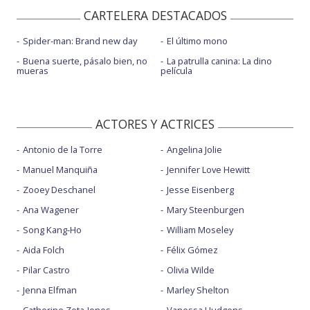
CARTELERA DESTACADOS
Spider-man: Brand new day
El último mono
Buena suerte, pásalo bien, no
La patrulla canina: La dino
mueras
película
ACTORES Y ACTRICES
Antonio de la Torre
Angelina Jolie
Manuel Manquiña
Jennifer Love Hewitt
Zooey Deschanel
Jesse Eisenberg
Ana Wagener
Mary Steenburgen
Song Kang-Ho
William Moseley
Aida Folch
Félix Gómez
Pilar Castro
Olivia Wilde
Jenna Elfman
Marley Shelton