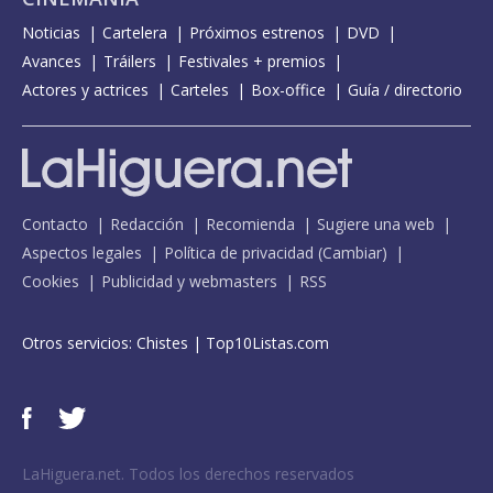
Noticias
Cartelera
Próximos estrenos
DVD
Avances
Tráilers
Festivales + premios
Actores y actrices
Carteles
Box-office
Guía / directorio
Contacto
Redacción
Recomienda
Sugiere una web
Aspectos legales
Política de privacidad
(
Cambiar
)
Cookies
Publicidad y webmasters
RSS
Otros servicios:
Chistes
|
Top10Listas.com
LaHiguera.net. Todos los derechos reservados