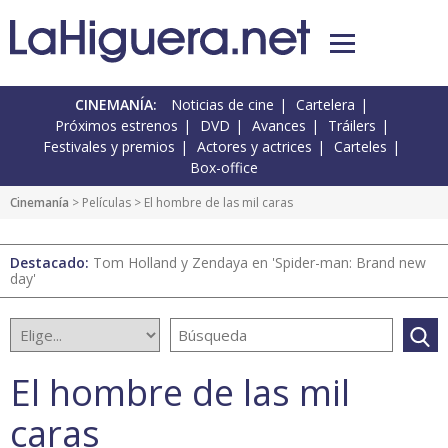
CINEMANÍA:
Noticias de cine
Cartelera
Próximos estrenos
DVD
Avances
Tráilers
Festivales y premios
Actores y actrices
Carteles
Box-office
Cinemanía
> Películas > El hombre de las mil caras
Destacado:
Tom Holland y Zendaya en 'Spider-man: Brand new
day'
El hombre de las mil
caras