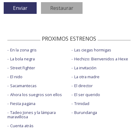
PROXIMOS ESTRENOS
En la zona gris
Las ciegas hormigas
La bola negra
Hechizo: Bienvenidos a Hexe
Street Fighter
La invitación
El nido
La otra madre
Sacamantecas
El director
Ahora los suegros son ellos
El ser querido
Fiesta pagäna
Trinidad
Tadeo Jones y la lámpara
Burundanga
maravillosa
Cuenta atrás