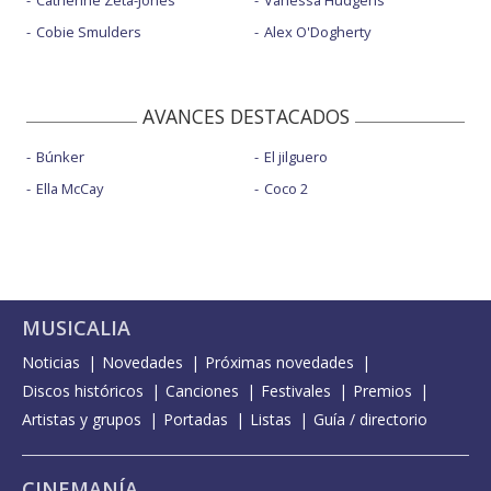
Catherine Zeta-Jones
Vanessa Hudgens
Cobie Smulders
Alex O'Dogherty
AVANCES DESTACADOS
Búnker
El jilguero
Ella McCay
Coco 2
MUSICALIA
Noticias
Novedades
Próximas novedades
Discos históricos
Canciones
Festivales
Premios
Artistas y grupos
Portadas
Listas
Guía / directorio
CINEMANÍA