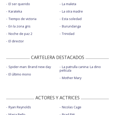
El ser querido
La maleta
Karateka
La otra madre
Tiempo de victoria
Esta soledad
En la zona gris
Burundanga
Noche de paz 2
Trinidad
El director
CARTELERA DESTACADOS
Spider-man: Brand new day
La patrulla canina: La dino
película
El último mono
Mother Mary
ACTORES Y ACTRICES
Ryan Reynolds
Nicolas Cage
Maria Bello
Brad Pitt