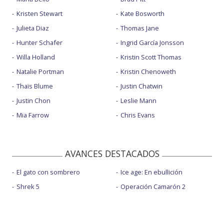
Kristen Stewart
Kate Bosworth
Julieta Diaz
Thomas Jane
Hunter Schafer
Ingrid García Jonsson
Willa Holland
Kristin Scott Thomas
Natalie Portman
Kristin Chenoweth
Thaïs Blume
Justin Chatwin
Justin Chon
Leslie Mann
Mia Farrow
Chris Evans
AVANCES DESTACADOS
El gato con sombrero
Ice age: En ebullición
Shrek 5
Operación Camarón 2