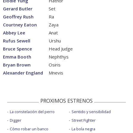
Elodie Yung
Hathor
Gerard Butler
Set
Geoffrey Rush
Ra
Courtney Eaton
Zaya
Abbey Lee
Anat
Rufus Sewell
Urshu
Bruce Spence
Head Judge
Emma Booth
Nephthys
Bryan Brown
Osiris
Alexander England
Mnevis
PROXIMOS ESTRENOS
La constelación del perro
Sentido y sensibilidad
Digger
Street Fighter
Cómo robar un banco
La bola negra