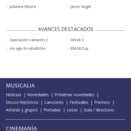
Julianne Moore
Jason Segel
AVANCES DESTACADOS
Operación Camarón 2
Shrek 5
Ice age: En ebullición
Ella McCay
MUSICALIA
Noticias
Novedades
Próximas novedades
Discos históricos
Canciones
Festivales
Premios
Artistas y grupos
Portadas
Listas
Guía / directorio
CINEMANÍA