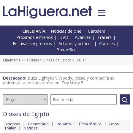
CINEMANÍA:
Noticias de cine
Cartelera
Próximos estrenos
DVD
Avances
Tráilers
Festivales y premios
Actores y actrices
Carteles
Box-office
Cinemanía
> Películas >
Dioses de Egipto
> Tráiler
Destacado:
Buzz Lightyear, Woody, Jessie y compañía se
enfrentan a un nuevo reto en 'Toy story 5'
Dioses de Egipto
Sinopsis
Comentario
Reparto
Ficha técnica
Fotos
Tráiler
Noticias