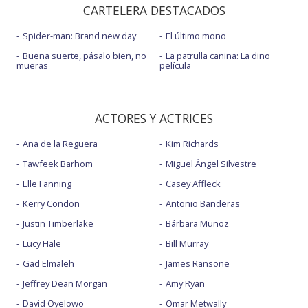
CARTELERA DESTACADOS
Spider-man: Brand new day
El último mono
Buena suerte, pásalo bien, no
La patrulla canina: La dino
mueras
película
ACTORES Y ACTRICES
Ana de la Reguera
Kim Richards
Tawfeek Barhom
Miguel Ángel Silvestre
Elle Fanning
Casey Affleck
Kerry Condon
Antonio Banderas
Justin Timberlake
Bárbara Muñoz
Lucy Hale
Bill Murray
Gad Elmaleh
James Ransone
Jeffrey Dean Morgan
Amy Ryan
David Oyelowo
Omar Metwally