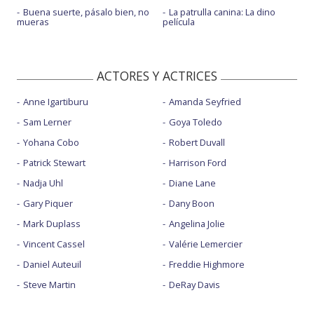
Buena suerte, pásalo bien, no
La patrulla canina: La dino
mueras
película
ACTORES Y ACTRICES
Anne Igartiburu
Amanda Seyfried
Sam Lerner
Goya Toledo
Yohana Cobo
Robert Duvall
Patrick Stewart
Harrison Ford
Nadja Uhl
Diane Lane
Gary Piquer
Dany Boon
Mark Duplass
Angelina Jolie
Vincent Cassel
Valérie Lemercier
Daniel Auteuil
Freddie Highmore
Steve Martin
DeRay Davis