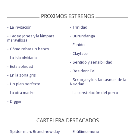
PROXIMOS ESTRENOS
La invitación
Trinidad
Tadeo Jones y la lámpara
Burundanga
maravillosa
El nido
Cómo robar un banco
Clayface
La isla olvidada
Sentido y sensibilidad
Esta soledad
Resident Evil
En la zona gris
Scrooge y los fantasmas de la
Un plan perfecto
Navidad
La otra madre
La constelación del perro
Digger
CARTELERA DESTACADOS
Spider-man: Brand new day
El último mono