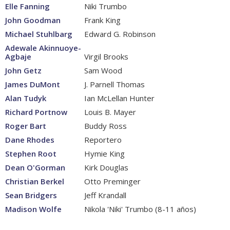
Elle Fanning
Niki Trumbo
John Goodman
Frank King
Michael Stuhlbarg
Edward G. Robinson
Adewale Akinnuoye-
Agbaje
Virgil Brooks
John Getz
Sam Wood
James DuMont
J. Parnell Thomas
Alan Tudyk
Ian McLellan Hunter
Richard Portnow
Louis B. Mayer
Roger Bart
Buddy Ross
Dane Rhodes
Reportero
Stephen Root
Hymie King
Dean O'Gorman
Kirk Douglas
Christian Berkel
Otto Preminger
Sean Bridgers
Jeff Krandall
Madison Wolfe
Nikola 'Niki' Trumbo (8-11 años)