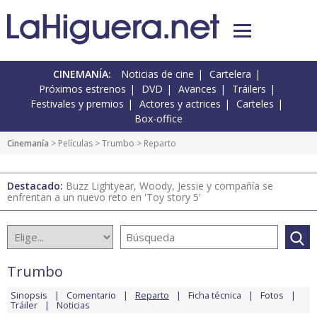
CINEMANÍA:
Noticias de cine
Cartelera
Próximos estrenos
DVD
Avances
Tráilers
Festivales y premios
Actores y actrices
Carteles
Box-office
Cinemanía
> Películas >
Trumbo
> Reparto
Destacado:
Buzz Lightyear, Woody, Jessie y compañía se
enfrentan a un nuevo reto en 'Toy story 5'
Trumbo
Sinopsis
Comentario
Reparto
Ficha técnica
Fotos
Tráiler
Noticias