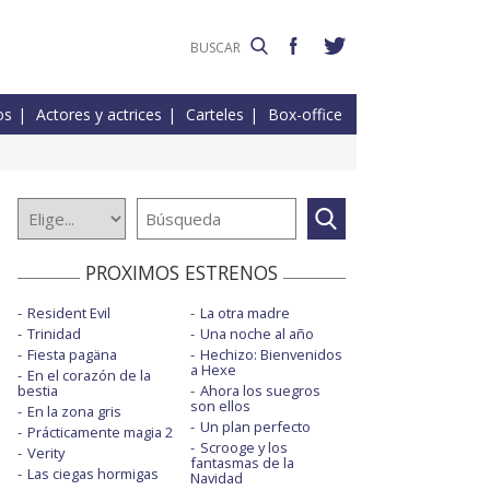
os
Actores y actrices
Carteles
Box-office
PROXIMOS ESTRENOS
Resident Evil
La otra madre
Trinidad
Una noche al año
Fiesta pagäna
Hechizo: Bienvenidos
a Hexe
En el corazón de la
bestia
Ahora los suegros
son ellos
En la zona gris
Un plan perfecto
Prácticamente magia 2
Scrooge y los
Verity
fantasmas de la
Las ciegas hormigas
Navidad