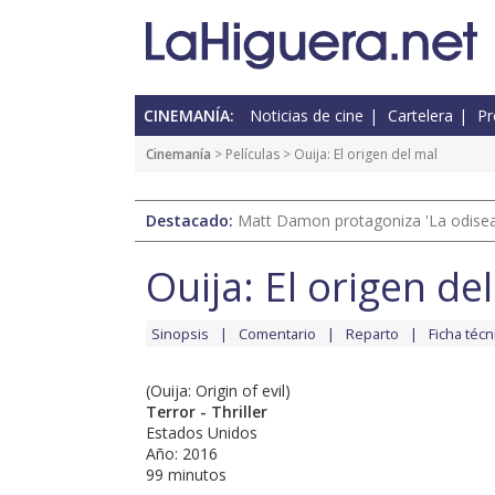
CINEMANÍA:
Noticias de cine
Cartelera
Pr
Cinemanía
> Películas > Ouija: El origen del mal
Destacado:
Matt Damon protagoniza 'La odisea'
Ouija: El origen de
Sinopsis
Comentario
Reparto
Ficha técn
(Ouija: Origin of evil)
Terror - Thriller
Estados Unidos
Año: 2016
99 minutos