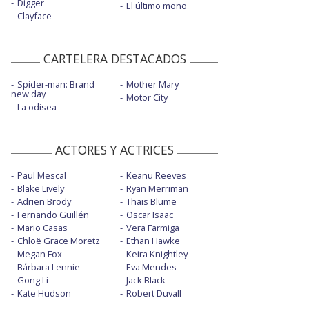
Digger
El último mono
Clayface
CARTELERA DESTACADOS
Spider-man: Brand
Mother Mary
new day
Motor City
La odisea
ACTORES Y ACTRICES
Paul Mescal
Keanu Reeves
Blake Lively
Ryan Merriman
Adrien Brody
Thaïs Blume
Fernando Guillén
Oscar Isaac
Mario Casas
Vera Farmiga
Chloë Grace Moretz
Ethan Hawke
Megan Fox
Keira Knightley
Bárbara Lennie
Eva Mendes
Gong Li
Jack Black
Kate Hudson
Robert Duvall