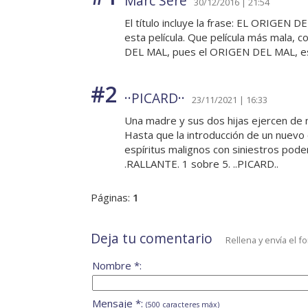
Marc Sere
30/12/2016 | 21:54
El título incluye la frase: EL ORIGEN D
esta película. Que película más mala, 
DEL MAL, pues el ORIGEN DEL MAL, es 
#2
··PICARD··
23/11/2021 | 16:33
Una madre y sus dos hijas ejercen de 
Hasta que la introducción de un nuevo 
espíritus malignos con siniestros poder
.RALLANTE. 1 sobre 5. ..PICARD..
Páginas:
1
Deja tu comentario
Rellena y envía el f
Nombre *:
Mensaje *:
(500 caracteres máx)