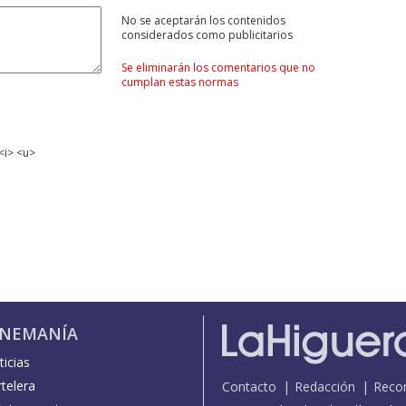
No se aceptarán los contenidos
considerados como publicitarios
Se eliminarán los comentarios que no
cumplan estas normas
<i> <u>
INEMANÍA
icias
telera
Contacto
Redacción
Reco