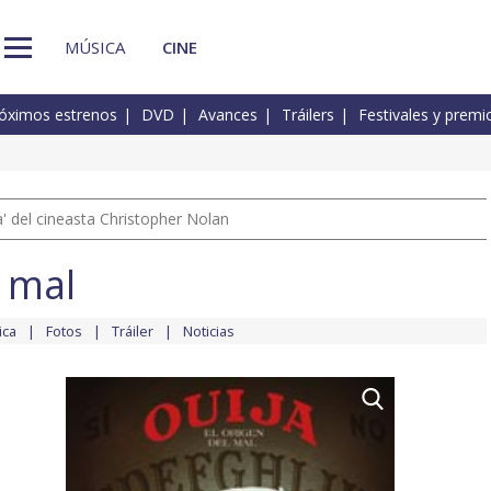
MÚSICA
CINE
óximos estrenos
DVD
Avances
Tráilers
Festivales y premi
 del cineasta Christopher Nolan
l mal
ica
Fotos
Tráiler
Noticias