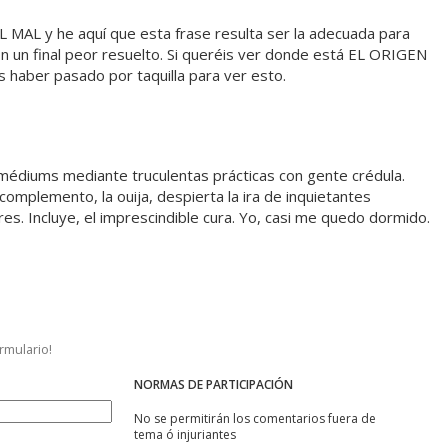
EL MAL y he aquí que esta frase resulta ser la adecuada para
con un final peor resuelto. Si queréis ver donde está EL ORIGEN
haber pasado por taquilla para ver esto.
médiums mediante truculentas prácticas con gente crédula.
complemento, la ouija, despierta la ira de inquietantes
es. Incluye, el imprescindible cura. Yo, casi me quedo dormido.
ormulario!
NORMAS DE PARTICIPACIÓN
No se permitirán los comentarios fuera de
tema ó injuriantes