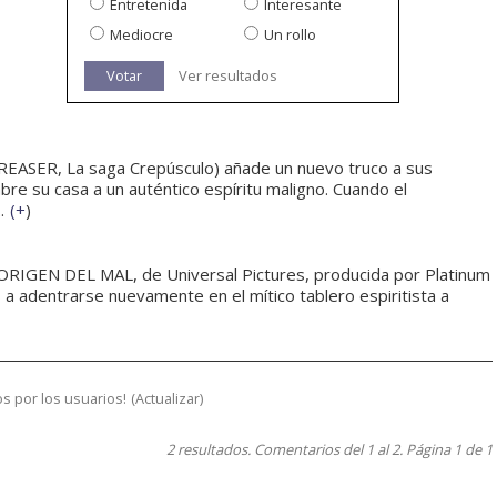
Entretenida
Interesante
Mediocre
Un rollo
Votar
Ver resultados
REASER, La saga Crepúsculo) añade un nuevo truco a sus
bre su casa a un auténtico espíritu maligno. Cuando el
.
(
+
)
 ORIGEN DEL MAL, de Universal Pictures, producida por Platinum
a adentrarse nuevamente en el mítico tablero espiritista a
s por los usuarios!
(
Actualizar
)
2 resultados. Comentarios del 1 al 2. Página 1 de 1