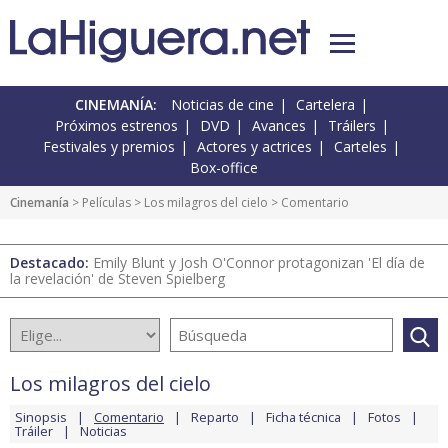
CINEMANÍA:
Noticias de cine
Cartelera
Próximos estrenos
DVD
Avances
Tráilers
Festivales y premios
Actores y actrices
Carteles
Box-office
Cinemanía
> Películas >
Los milagros del cielo
> Comentario
Destacado:
Emily Blunt y Josh O'Connor protagonizan 'El día de
la revelación' de Steven Spielberg
Los milagros del cielo
Sinopsis
Comentario
Reparto
Ficha técnica
Fotos
Tráiler
Noticias