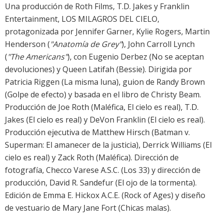
Una producción de Roth Films, T.D. Jakes y Franklin
Entertainment, LOS MILAGROS DEL CIELO,
protagonizada por Jennifer Garner, Kylie Rogers, Martin
Henderson (
"Anatomía de Grey"
), John Carroll Lynch
(
"The Americans"
), con Eugenio Derbez (No se aceptan
devoluciones) y Queen Latifah (Bessie). Dirigida por
Patricia Riggen (La misma luna), guion de Randy Brown
(Golpe de efecto) y basada en el libro de Christy Beam.
Producción de Joe Roth (Maléfica, El cielo es real), T.D.
Jakes (El cielo es real) y DeVon Franklin (El cielo es real).
Producción ejecutiva de Matthew Hirsch (Batman v.
Superman: El amanecer de la justicia), Derrick Williams (El
cielo es real) y Zack Roth (Maléfica). Dirección de
fotografía, Checco Varese A.S.C. (Los 33) y dirección de
producción, David R. Sandefur (El ojo de la tormenta).
Edición de Emma E. Hickox A.C.E. (Rock of Ages) y diseño
de vestuario de Mary Jane Fort (Chicas malas).