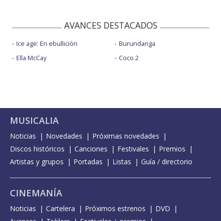
AVANCES DESTACADOS
Ice age: En ebullición
Burundanga
Ella McCay
Coco 2
MUSICALIA
Noticias
Novedades
Próximas novedades
Discos históricos
Canciones
Festivales
Premios
Artistas y grupos
Portadas
Listas
Guía / directorio
CINEMANÍA
Noticias
Cartelera
Próximos estrenos
DVD