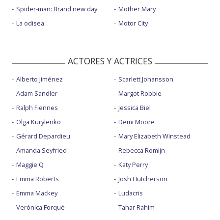
Spider-man: Brand new day
Mother Mary
La odisea
Motor City
ACTORES Y ACTRICES
Alberto Jiménez
Scarlett Johansson
Adam Sandler
Margot Robbie
Ralph Fiennes
Jessica Biel
Olga Kurylenko
Demi Moore
Gérard Depardieu
Mary Elizabeth Winstead
Amanda Seyfried
Rebecca Romijn
Maggie Q
Katy Perry
Emma Roberts
Josh Hutcherson
Emma Mackey
Ludacris
Verónica Forqué
Tahar Rahim