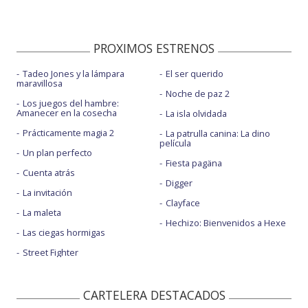
PROXIMOS ESTRENOS
Tadeo Jones y la lámpara
El ser querido
maravillosa
Noche de paz 2
Los juegos del hambre:
Amanecer en la cosecha
La isla olvidada
Prácticamente magia 2
La patrulla canina: La dino
película
Un plan perfecto
Fiesta pagäna
Cuenta atrás
Digger
La invitación
Clayface
La maleta
Hechizo: Bienvenidos a Hexe
Las ciegas hormigas
Street Fighter
CARTELERA DESTACADOS