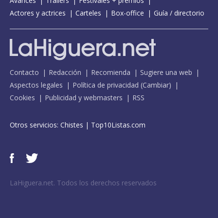
Avances
Tráilers
Festivales + premios
Actores y actrices
Carteles
Box-office
Guía / directorio
Contacto
Redacción
Recomienda
Sugiere una web
Aspectos legales
Política de privacidad
(
Cambiar
)
Cookies
Publicidad y webmasters
RSS
Otros servicios:
Chistes
|
Top10Listas.com
LaHiguera.net. Todos los derechos reservados