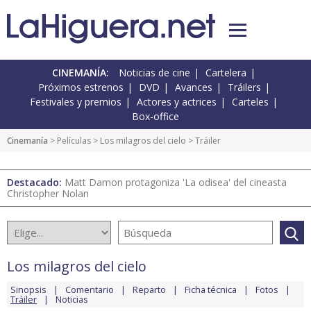
CINEMANÍA:
Noticias de cine
Cartelera
Próximos estrenos
DVD
Avances
Tráilers
Festivales y premios
Actores y actrices
Carteles
Box-office
Cinemanía
> Películas >
Los milagros del cielo
> Tráiler
Destacado:
Matt Damon protagoniza 'La odisea' del cineasta
Christopher Nolan
Los milagros del cielo
Sinopsis
Comentario
Reparto
Ficha técnica
Fotos
Tráiler
Noticias