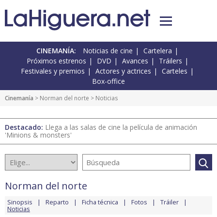
CINEMANÍA:
Noticias de cine
Cartelera
Próximos estrenos
DVD
Avances
Tráilers
Festivales y premios
Actores y actrices
Carteles
Box-office
Cinemanía
>
Norman del norte
> Noticias
Destacado:
Llega a las salas de cine la película de animación
'Minions & monsters'
Norman del norte
Sinopsis
Reparto
Ficha técnica
Fotos
Tráiler
Noticias