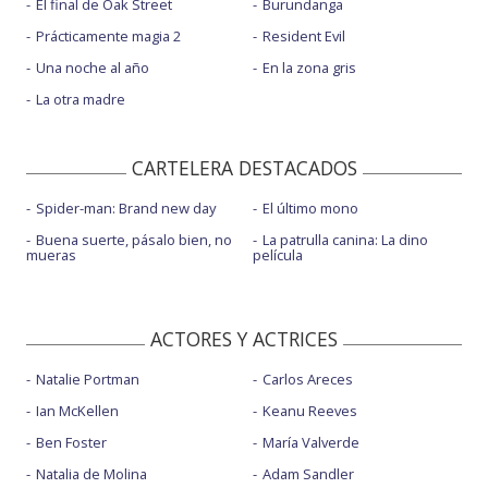
El final de Oak Street
Burundanga
Prácticamente magia 2
Resident Evil
Una noche al año
En la zona gris
La otra madre
CARTELERA DESTACADOS
Spider-man: Brand new day
El último mono
Buena suerte, pásalo bien, no
La patrulla canina: La dino
mueras
película
ACTORES Y ACTRICES
Natalie Portman
Carlos Areces
Ian McKellen
Keanu Reeves
Ben Foster
María Valverde
Natalia de Molina
Adam Sandler