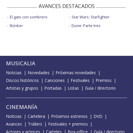
AVANCES DESTACADOS
El gato con sombrero
Star Wars: Starfighter
Búnker
Dune: Parte tres
MUSICALIA
Noticias
Novedades
Próximas novedades
Discos históricos
Canciones
Festivales
Premios
Artistas y grupos
Portadas
Listas
Guía / directorio
CINEMANÍA
Noticias
Cartelera
Próximos estrenos
DVD
Avances
Tráilers
Festivales + premios
Actores y actrices
Carteles
Box-office
Guía / directorio