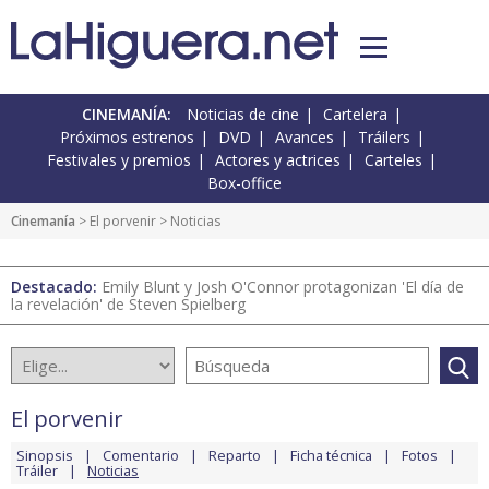
CINEMANÍA:
Noticias de cine
Cartelera
Próximos estrenos
DVD
Avances
Tráilers
Festivales y premios
Actores y actrices
Carteles
Box-office
Cinemanía
>
El porvenir
> Noticias
Destacado:
Emily Blunt y Josh O'Connor protagonizan 'El día de
la revelación' de Steven Spielberg
El porvenir
Sinopsis
Comentario
Reparto
Ficha técnica
Fotos
Tráiler
Noticias