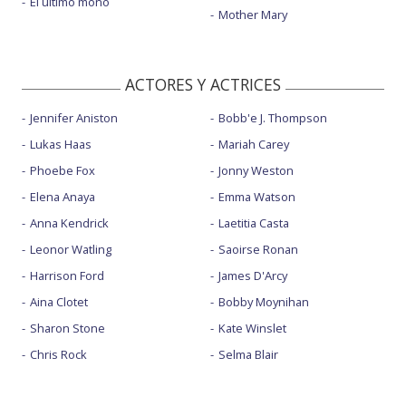
El último mono
Mother Mary
ACTORES Y ACTRICES
Jennifer Aniston
Bobb'e J. Thompson
Lukas Haas
Mariah Carey
Phoebe Fox
Jonny Weston
Elena Anaya
Emma Watson
Anna Kendrick
Laetitia Casta
Leonor Watling
Saoirse Ronan
Harrison Ford
James D'Arcy
Aina Clotet
Bobby Moynihan
Sharon Stone
Kate Winslet
Chris Rock
Selma Blair