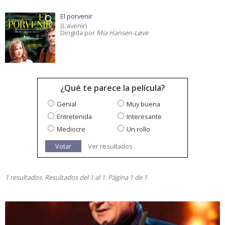
El porvenir
(L'avenir)
Dirigida por
Mia Hansen-Løve
¿Qué te parece la película?
Genial
Muy buena
Entretenida
Interesante
Mediocre
Un rollo
Votar
Ver resultados
1 resultados. Resultados del 1 al 1. Página 1 de 1