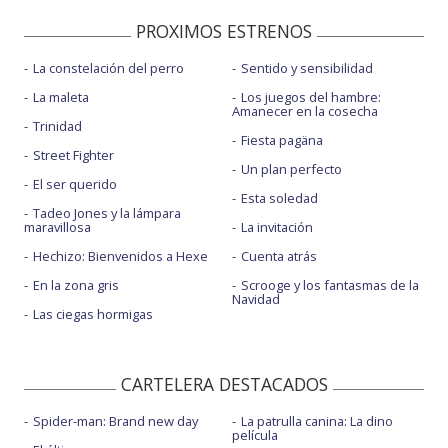
PROXIMOS ESTRENOS
La constelación del perro
Sentido y sensibilidad
La maleta
Los juegos del hambre:
Amanecer en la cosecha
Trinidad
Fiesta pagäna
Street Fighter
Un plan perfecto
El ser querido
Esta soledad
Tadeo Jones y la lámpara
maravillosa
La invitación
Hechizo: Bienvenidos a Hexe
Cuenta atrás
En la zona gris
Scrooge y los fantasmas de la
Navidad
Las ciegas hormigas
CARTELERA DESTACADOS
Spider-man: Brand new day
La patrulla canina: La dino
película