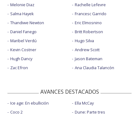
Melonie Diaz
Rachelle Lefevre
Salma Hayek
Francesc Garrido
Thandiwe Newton
Eric Elmosnino
Daniel Fanego
Britt Robertson
Maribel Verdú
Hugo Silva
Kevin Costner
Andrew Scott
Hugh Dancy
Jason Bateman
Zac Efron
Ana Claudia Talancón
AVANCES DESTACADOS
Ice age: En ebullición
Ella McCay
Coco 2
Dune: Parte tres