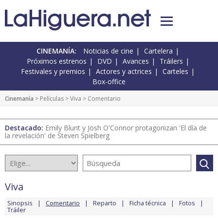
CINEMANÍA:
Noticias de cine
Cartelera
Próximos estrenos
DVD
Avances
Tráilers
Festivales y premios
Actores y actrices
Carteles
Box-office
Cinemanía
> Películas >
Viva
> Comentario
Destacado:
Emily Blunt y Josh O'Connor protagonizan 'El día de
la revelación' de Steven Spielberg
Viva
Sinopsis
Comentario
Reparto
Ficha técnica
Fotos
Tráiler