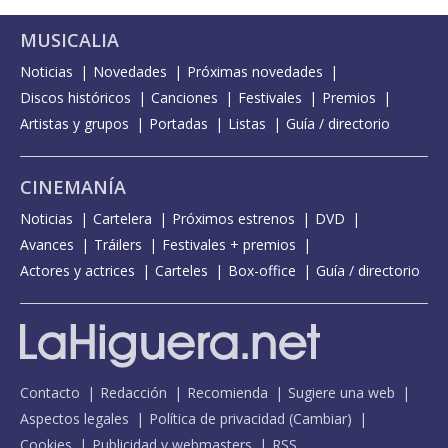
MUSICALIA
Noticias
Novedades
Próximas novedades
Discos históricos
Canciones
Festivales
Premios
Artistas y grupos
Portadas
Listas
Guía / directorio
CINEMANÍA
Noticias
Cartelera
Próximos estrenos
DVD
Avances
Tráilers
Festivales + premios
Actores y actrices
Carteles
Box-office
Guía / directorio
Contacto
Redacción
Recomienda
Sugiere una web
Aspectos legales
Política de privacidad
(
Cambiar
)
Cookies
Publicidad y webmasters
RSS