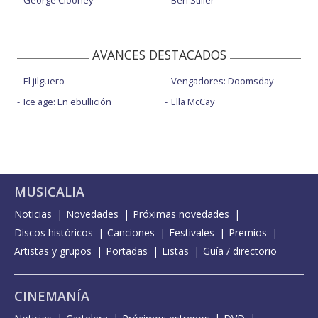
George Clooney
Ben Stiller
AVANCES DESTACADOS
El jilguero
Vengadores: Doomsday
Ice age: En ebullición
Ella McCay
MUSICALIA
Noticias
Novedades
Próximas novedades
Discos históricos
Canciones
Festivales
Premios
Artistas y grupos
Portadas
Listas
Guía / directorio
CINEMANÍA