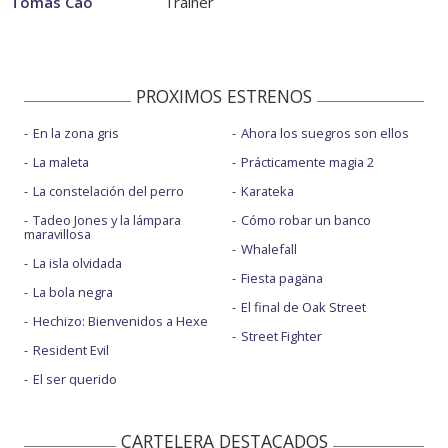
Tomás Cao
Trainer
PROXIMOS ESTRENOS
En la zona gris
Ahora los suegros son ellos
La maleta
Prácticamente magia 2
La constelación del perro
Karateka
Tadeo Jones y la lámpara
Cómo robar un banco
maravillosa
Whalefall
La isla olvidada
Fiesta pagäna
La bola negra
El final de Oak Street
Hechizo: Bienvenidos a Hexe
Street Fighter
Resident Evil
El ser querido
CARTELERA DESTACADOS