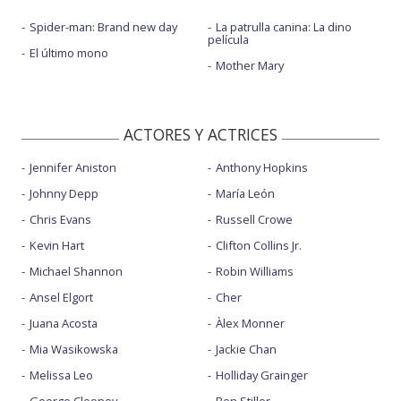
Spider-man: Brand new day
La patrulla canina: La dino
película
El último mono
Mother Mary
ACTORES Y ACTRICES
Jennifer Aniston
Anthony Hopkins
Johnny Depp
María León
Chris Evans
Russell Crowe
Kevin Hart
Clifton Collins Jr.
Michael Shannon
Robin Williams
Ansel Elgort
Cher
Juana Acosta
Àlex Monner
Mia Wasikowska
Jackie Chan
Melissa Leo
Holliday Grainger