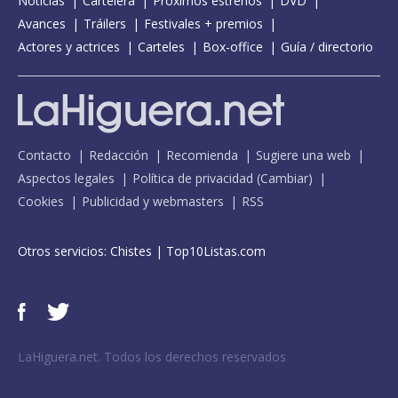
Noticias
Cartelera
Próximos estrenos
DVD
Avances
Tráilers
Festivales + premios
Actores y actrices
Carteles
Box-office
Guía / directorio
Contacto
Redacción
Recomienda
Sugiere una web
Aspectos legales
Política de privacidad
(
Cambiar
)
Cookies
Publicidad y webmasters
RSS
Otros servicios:
Chistes
|
Top10Listas.com
LaHiguera.net. Todos los derechos reservados