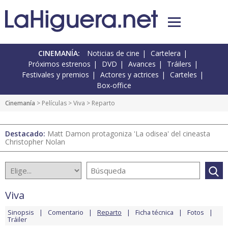
CINEMANÍA:
Noticias de cine
Cartelera
Próximos estrenos
DVD
Avances
Tráilers
Festivales y premios
Actores y actrices
Carteles
Box-office
Cinemanía
> Películas >
Viva
> Reparto
Destacado:
Matt Damon protagoniza 'La odisea' del cineasta
Christopher Nolan
Viva
Sinopsis
Comentario
Reparto
Ficha técnica
Fotos
Tráiler