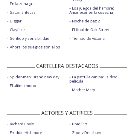
En la zona gris
Los juegos del hambre:
Sacamantecas
Amanecer en la cosecha
Digger
Noche de paz 2
Clayface
El final de Oak Street
Sentido y sensibilidad
Tiempo de victoria
Ahora los suegros son ellos
CARTELERA DESTACADOS
Spider-man: Brand new day
La patrulla canina: La dino
película
El último mono
Mother Mary
ACTORES Y ACTRICES
Richard Coyle
Brad Pitt
Freddie Highmore
Zooey Deschanel