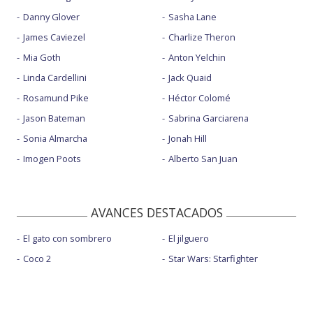
Danny Glover
Sasha Lane
James Caviezel
Charlize Theron
Mia Goth
Anton Yelchin
Linda Cardellini
Jack Quaid
Rosamund Pike
Héctor Colomé
Jason Bateman
Sabrina Garciarena
Sonia Almarcha
Jonah Hill
Imogen Poots
Alberto San Juan
AVANCES DESTACADOS
El gato con sombrero
El jilguero
Coco 2
Star Wars: Starfighter