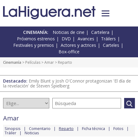
CINEMANÍA:
Noticias de cine
Cartelera
Próximos estrenos
DVD
Avances
Tráilers
Festivales y premios
Actores y actrices
Carteles
Box-office
Cinemanía
> Películas >
Amar
> Reparto
Destacado:
Emily Blunt y Josh O'Connor protagonizan 'El día de
la revelación' de Steven Spielberg
Amar
Sinopsis
Comentario
Reparto
Ficha técnica
Fotos
Tráiler
Noticias