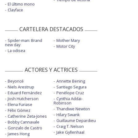
El último mono
Clayface
CARTELERA DESTACADOS
Spider-man: Brand
Mother Mary
new day
Motor City
La odisea
ACTORES Y ACTRICES
Beyoncé
Annette Bening
Niels Arestrup
Santiago Segura
Eduard Fernández
Penélope Cruz
Josh Hutcherson
Cynthia Addai-
Robinson
Elena Furiase
Thandiwe Newton
Félix Gómez
Hilary Swank
Catherine Zeta-Jones
Guillaume Depardieu
Bobby Cannavale
Craig T. Nelson
Gonzalo de Castro
Jake Gyllenhaal
James Hong