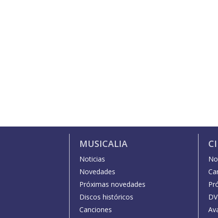
MUSICALIA
C
Noticias
Not
Novedades
Car
Próximas novedades
Pr
Discos históricos
DV
Canciones
Av