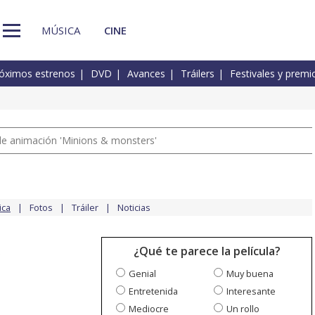
MÚSICA
CINE
óximos estrenos
DVD
Avances
Tráilers
Festivales y premi
a de animación 'Minions & monsters'
ica
Fotos
Tráiler
Noticias
¿Qué te parece la película?
Genial
Muy buena
Entretenida
Interesante
Mediocre
Un rollo