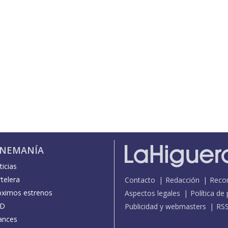
INEMANÍA
icias
telera
Contacto
Redacción
Reco
óximos estrenos
Aspectos legales
Política de
D
Publicidad y webmasters
RS
ances