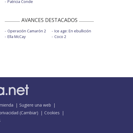
Patricia Conde
AVANCES DESTACADOS
Operación Camarón 2
Ice age: En ebullición
Ella McCay
Coco 2
mienda
Sugiere una web
 privacidad
(
Cambiar
)
Cookies
S