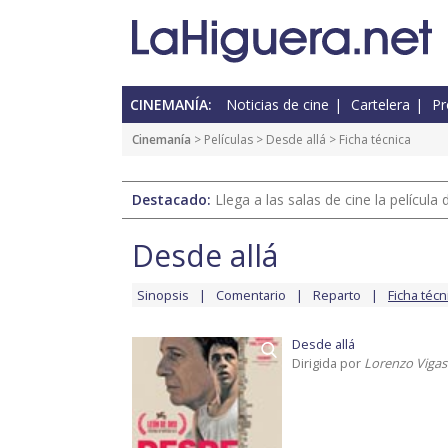
CINEMANÍA:
Noticias de cine
Cartelera
Pr
Cinemanía
> Películas >
Desde allá
> Ficha técnica
Destacado:
Llega a las salas de cine la películ
Desde allá
Sinopsis
Comentario
Reparto
Ficha técn
Desde allá
Dirigida por
Lorenzo Vigas