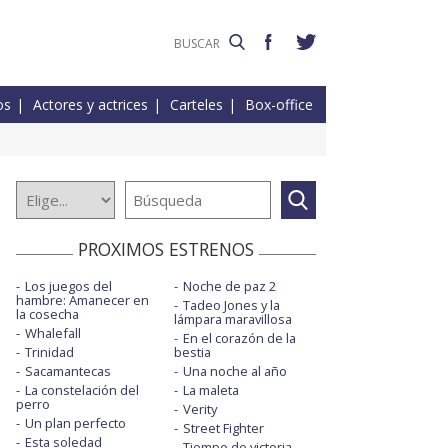
os
Actores y actrices
Carteles
Box-office
PROXIMOS ESTRENOS
Los juegos del
Noche de paz 2
hambre: Amanecer en
Tadeo Jones y la
la cosecha
lámpara maravillosa
Whalefall
En el corazón de la
Trinidad
bestia
Sacamantecas
Una noche al año
La constelación del
La maleta
perro
Verity
Un plan perfecto
Street Fighter
Esta soledad
Tiempo de victoria