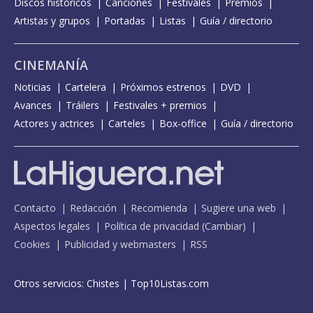
Discos históricos
Canciones
Festivales
Premios
Artistas y grupos
Portadas
Listas
Guía / directorio
CINEMANÍA
Noticias
Cartelera
Próximos estrenos
DVD
Avances
Tráilers
Festivales + premios
Actores y actrices
Carteles
Box-office
Guía / directorio
Contacto
Redacción
Recomienda
Sugiere una web
Aspectos legales
Política de privacidad
(
Cambiar
)
Cookies
Publicidad y webmasters
RSS
Otros servicios:
Chistes
|
Top10Listas.com