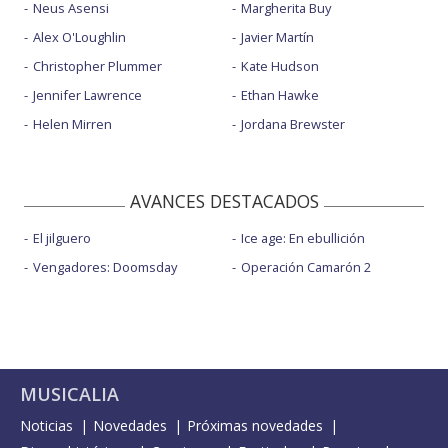
Neus Asensi
Margherita Buy
Alex O'Loughlin
Javier Martín
Christopher Plummer
Kate Hudson
Jennifer Lawrence
Ethan Hawke
Helen Mirren
Jordana Brewster
AVANCES DESTACADOS
El jilguero
Ice age: En ebullición
Vengadores: Doomsday
Operación Camarón 2
MUSICALIA
Noticias
Novedades
Próximas novedades