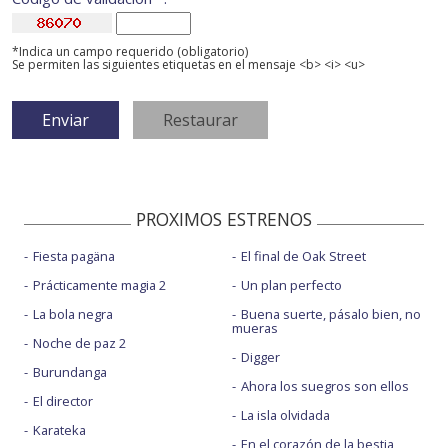
*Indica un campo requerido (obligatorio)
Se permiten las siguientes etiquetas en el mensaje <b> <i> <u>
PROXIMOS ESTRENOS
Fiesta pagäna
El final de Oak Street
Prácticamente magia 2
Un plan perfecto
La bola negra
Buena suerte, pásalo bien, no
mueras
Noche de paz 2
Digger
Burundanga
Ahora los suegros son ellos
El director
La isla olvidada
Karateka
En el corazón de la bestia