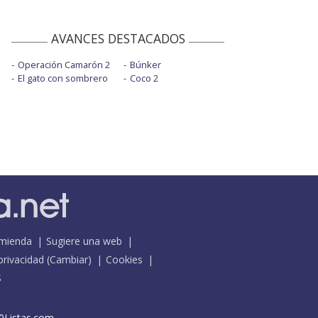
AVANCES DESTACADOS
Operación Camarón 2
Búnker
El gato con sombrero
Coco 2
mienda
Sugiere una web
 privacidad
(
Cambiar
)
Cookies
S
0Listas.com