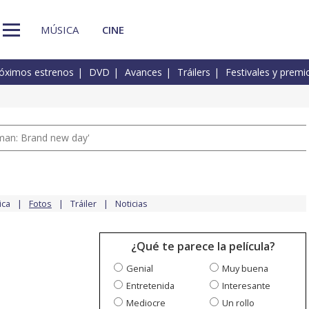
MÚSICA
CINE
óximos estrenos
DVD
Avances
Tráilers
Festivales y premi
man: Brand new day'
ica
Fotos
Tráiler
Noticias
¿Qué te parece la película?
Genial
Muy buena
Entretenida
Interesante
Mediocre
Un rollo