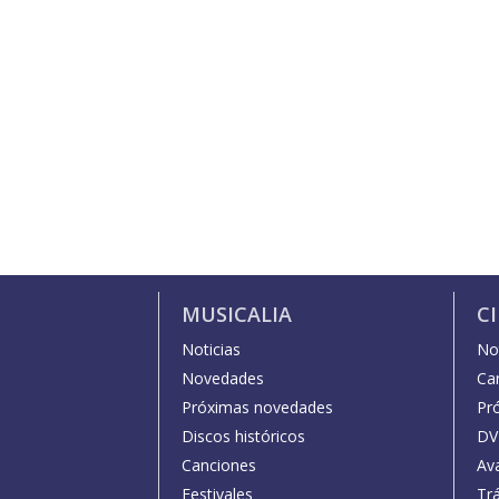
MUSICALIA
C
Noticias
Not
Novedades
Car
Próximas novedades
Pr
Discos históricos
DV
Canciones
Av
Festivales
Trá