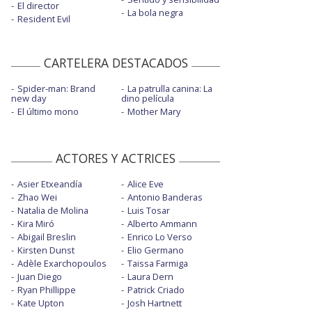
El director
La bola negra
Resident Evil
CARTELERA DESTACADOS
Spider-man: Brand
La patrulla canina: La
new day
dino película
El último mono
Mother Mary
ACTORES Y ACTRICES
Asier Etxeandía
Alice Eve
Zhao Wei
Antonio Banderas
Natalia de Molina
Luis Tosar
Kira Miró
Alberto Ammann
Abigail Breslin
Enrico Lo Verso
Kirsten Dunst
Elio Germano
Adèle Exarchopoulos
Taissa Farmiga
Juan Diego
Laura Dern
Ryan Phillippe
Patrick Criado
Kate Upton
Josh Hartnett