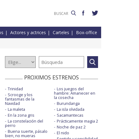
os
Actores y actrices
Carteles
Box-office
PROXIMOS ESTRENOS
Trinidad
Los juegos del
hambre: Amanecer en
Scrooge y los
la cosecha
fantasmas de la
Navidad
Burundanga
La maleta
La isla olvidada
En la zona gris
Sacamantecas
La constelación del
Prácticamente magia 2
perro
Noche de paz 2
Buena suerte, pásalo
El nido
bien, no mueras
Sentido y sensibilidad