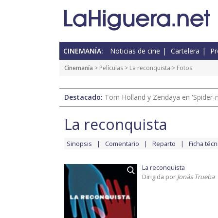
CINEMANÍA:
Noticias de cine
Cartelera
Pr
Cinemanía
> Películas >
La reconquista
> Fotos
Destacado:
Tom Holland y Zendaya en 'Spider-
La reconquista
Sinopsis
Comentario
Reparto
Ficha técn
La reconquista
Dirigida por
Jonás Trueba