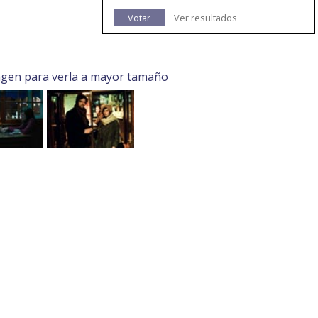
Votar
Ver resultados
agen para verla a mayor tamaño