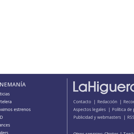
INEMANÍA
icias
telera
Contacto
Redacción
Reco
óximos estrenos
Aspectos legales
Política de
D
Publicidad y webmasters
RS
ances
ilers
Otros servicios:
Chistes
|
Top1