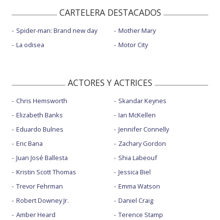
CARTELERA DESTACADOS
Spider-man: Brand new day
Mother Mary
La odisea
Motor City
ACTORES Y ACTRICES
Chris Hemsworth
Skandar Keynes
Elizabeth Banks
Ian McKellen
Eduardo Bulnes
Jennifer Connelly
Eric Bana
Zachary Gordon
Juan José Ballesta
Shia Labeouf
Kristin Scott Thomas
Jessica Biel
Trevor Fehrman
Emma Watson
Robert Downey Jr.
Daniel Craig
Amber Heard
Terence Stamp