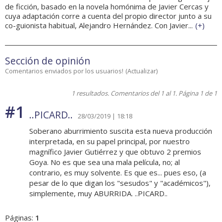
de ficción, basado en la novela homónima de Javier Cercas y
cuya adaptación corre a cuenta del propio director junto a su
co-guionista habitual, Alejandro Hernández. Con Javier...
(
+
)
Sección de opinión
Comentarios enviados por los usuarios!
(
Actualizar
)
1 resultados. Comentarios del 1 al 1. Página 1 de 1
#1
..PICARD..
28/03/2019 | 18:18
Soberano aburrimiento suscita esta nueva producción
interpretada, en su papel principal, por nuestro
magnífico Javier Gutiérrez y que obtuvo 2 premios
Goya. No es que sea una mala película, no; al
contrario, es muy solvente. Es que es... pues eso, (a
pesar de lo que digan los "sesudos" y "académicos"),
simplemente, muy ABURRIDA. ..PICARD..
Páginas:
1