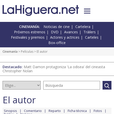
CINEMANÍA:
Noticias de cine
Cartelera
Próximos estrenos
DVD
Avances
Tráilers
Festivales y premios
Actores y actrices
Carteles
Box-office
Cinemanía
> Películas > El autor
Destacado:
Matt Damon protagoniza 'La odisea' del cineasta
Christopher Nolan
El autor
Sinopsis
Comentario
Reparto
Ficha técnica
Fotos