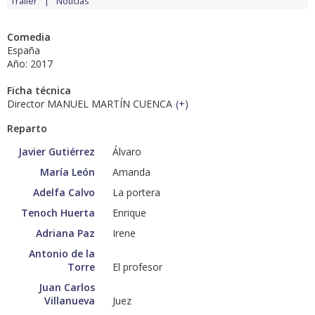
Tráiler
Noticias
Comedia
España
Año: 2017
Ficha técnica
Director MANUEL MARTÍN CUENCA
(
+
)
Reparto
Javier Gutiérrez
Álvaro
María León
Amanda
Adelfa Calvo
La portera
Tenoch Huerta
Enrique
Adriana Paz
Irene
Antonio de la
Torre
El profesor
Juan Carlos
Villanueva
Juez