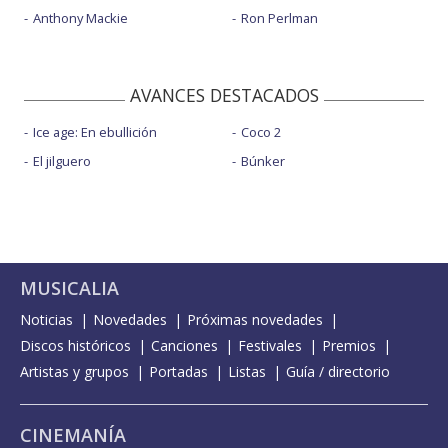
Anthony Mackie
Ron Perlman
AVANCES DESTACADOS
Ice age: En ebullición
Coco 2
El jilguero
Búnker
MUSICALIA
Noticias
Novedades
Próximas novedades
Discos históricos
Canciones
Festivales
Premios
Artistas y grupos
Portadas
Listas
Guía / directorio
CINEMANÍA