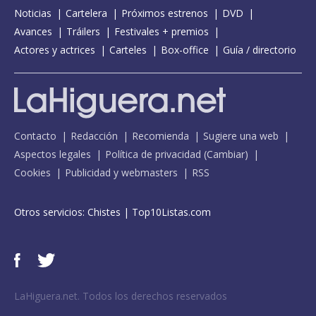
Noticias
Cartelera
Próximos estrenos
DVD
Avances
Tráilers
Festivales + premios
Actores y actrices
Carteles
Box-office
Guía / directorio
Contacto
Redacción
Recomienda
Sugiere una web
Aspectos legales
Política de privacidad
(
Cambiar
)
Cookies
Publicidad y webmasters
RSS
Otros servicios:
Chistes
|
Top10Listas.com
LaHiguera.net. Todos los derechos reservados