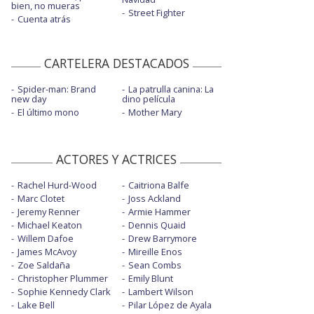
bien, no mueras
Street Fighter
Cuenta atrás
CARTELERA DESTACADOS
Spider-man: Brand
La patrulla canina: La
new day
dino película
El último mono
Mother Mary
ACTORES Y ACTRICES
Rachel Hurd-Wood
Caitriona Balfe
Marc Clotet
Joss Ackland
Jeremy Renner
Armie Hammer
Michael Keaton
Dennis Quaid
Willem Dafoe
Drew Barrymore
James McAvoy
Mireille Enos
Zoe Saldaña
Sean Combs
Christopher Plummer
Emily Blunt
Sophie Kennedy Clark
Lambert Wilson
Lake Bell
Pilar López de Ayala