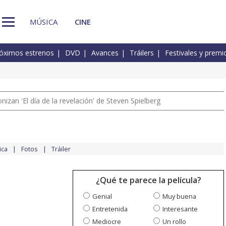
MÚSICA
CINE
óximos estrenos
DVD
Avances
Tráilers
Festivales y premi
izan 'El día de la revelación' de Steven Spielberg
ica
Fotos
Tráiler
¿Qué te parece la película?
Genial
Muy buena
Entretenida
Interesante
Mediocre
Un rollo