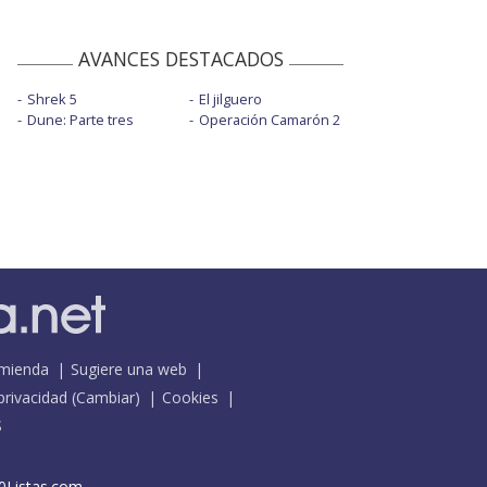
AVANCES DESTACADOS
Shrek 5
El jilguero
Dune: Parte tres
Operación Camarón 2
mienda
Sugiere una web
 privacidad
(
Cambiar
)
Cookies
S
0Listas.com