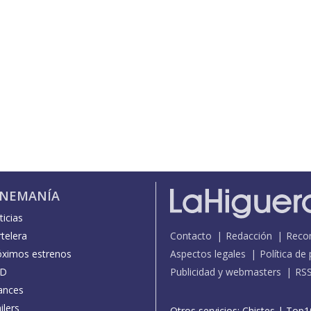
INEMANÍA
icias
telera
Contacto
Redacción
Reco
óximos estrenos
Aspectos legales
Política de
D
Publicidad y webmasters
RS
ances
ilers
Otros servicios:
Chistes
|
Top1