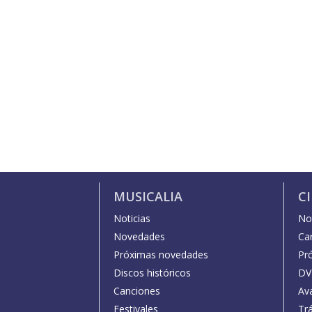
MUSICALIA
C
Noticias
Not
Novedades
Car
Próximas novedades
Pr
Discos históricos
DV
Canciones
Av
Festivales
Trá