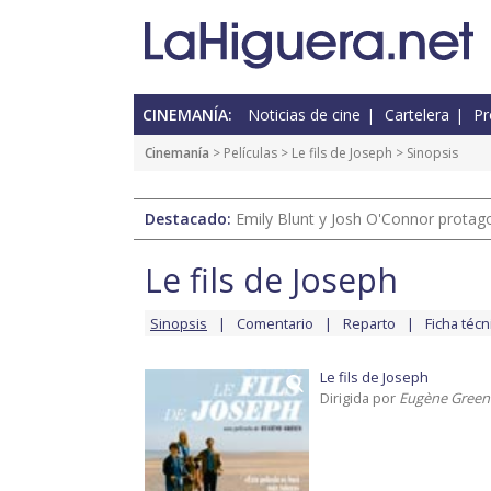
CINEMANÍA:
Noticias de cine
Cartelera
Pr
Cinemanía
> Películas >
Le fils de Joseph
> Sinopsis
Destacado:
Emily Blunt y Josh O'Connor protagon
Le fils de Joseph
Sinopsis
Comentario
Reparto
Ficha técn
Le fils de Joseph
Dirigida por
Eugène Green