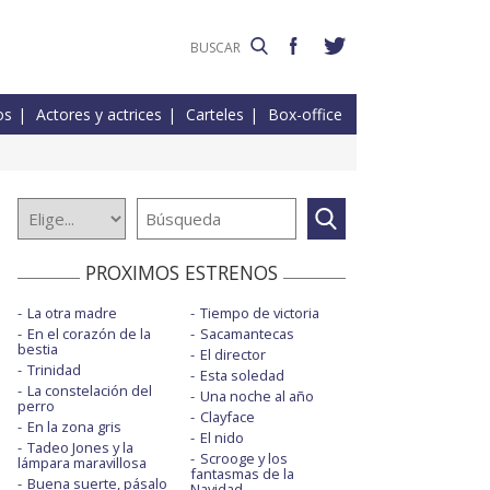
os
Actores y actrices
Carteles
Box-office
PROXIMOS ESTRENOS
La otra madre
Tiempo de victoria
En el corazón de la
Sacamantecas
bestia
El director
Trinidad
Esta soledad
La constelación del
Una noche al año
perro
Clayface
En la zona gris
El nido
Tadeo Jones y la
Scrooge y los
lámpara maravillosa
fantasmas de la
Buena suerte, pásalo
Navidad