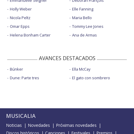
Emmanuelle Seigner
Déborah François
Holly Weber
Elle Fanning
Nicola Peltz
Maria Bello
Omar Epps
Tommy Lee Jones
Helena Bonham Carter
Ana de Armas
AVANCES DESTACADOS
Búnker
Ella McCay
Dune: Parte tres
El gato con sombrero
MUSICALIA
Noticias
Novedades
Próximas novedades
Discos históricos
Canciones
Festivales
Premios