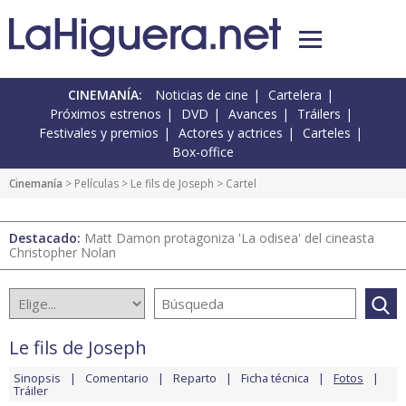
CINEMANÍA:
Noticias de cine
Cartelera
Próximos estrenos
DVD
Avances
Tráilers
Festivales y premios
Actores y actrices
Carteles
Box-office
Cinemanía
> Películas >
Le fils de Joseph
> Cartel
Destacado:
Matt Damon protagoniza 'La odisea' del cineasta
Christopher Nolan
Le fils de Joseph
Sinopsis
Comentario
Reparto
Ficha técnica
Fotos
Tráiler