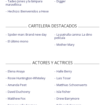
Tadeo Jones y la lámpara
Digger
maravillosa
Hechizo: Bienvenidos a Hexe
CARTELERA DESTACADOS
Spider-man: Brand new day
La patrulla canina: La dino
película
El último mono
Mother Mary
ACTORES Y ACTRICES
Elena Anaya
Halle Berry
Rosie Huntington-Whiteley
Luis Tosar
Amanda Peet
Matthias Schoenaerts
David Duchovny
Isla Fisher
Matthew Fox
Drew Barrymore