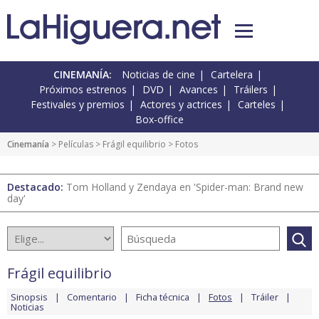
CINEMANÍA:
Noticias de cine
Cartelera
Próximos estrenos
DVD
Avances
Tráilers
Festivales y premios
Actores y actrices
Carteles
Box-office
Cinemanía
> Películas >
Frágil equilibrio
> Fotos
Destacado:
Tom Holland y Zendaya en 'Spider-man: Brand new
day'
Frágil equilibrio
Sinopsis
Comentario
Ficha técnica
Fotos
Tráiler
Noticias