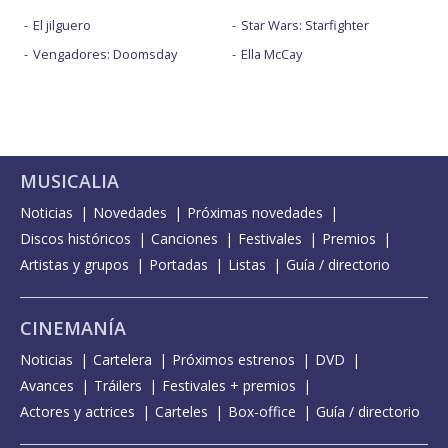
El jilguero
Star Wars: Starfighter
Vengadores: Doomsday
Ella McCay
MUSICALIA
Noticias
Novedades
Próximas novedades
Discos históricos
Canciones
Festivales
Premios
Artistas y grupos
Portadas
Listas
Guía / directorio
CINEMANÍA
Noticias
Cartelera
Próximos estrenos
DVD
Avances
Tráilers
Festivales + premios
Actores y actrices
Carteles
Box-office
Guía / directorio