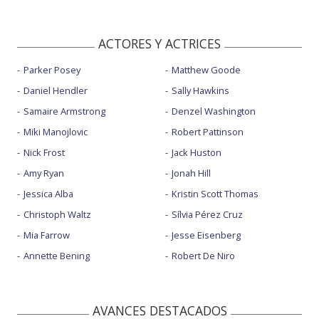
ACTORES Y ACTRICES
Parker Posey
Matthew Goode
Daniel Hendler
Sally Hawkins
Samaire Armstrong
Denzel Washington
Miki Manojlovic
Robert Pattinson
Nick Frost
Jack Huston
Amy Ryan
Jonah Hill
Jessica Alba
Kristin Scott Thomas
Christoph Waltz
Sílvia Pérez Cruz
Mia Farrow
Jesse Eisenberg
Annette Bening
Robert De Niro
AVANCES DESTACADOS