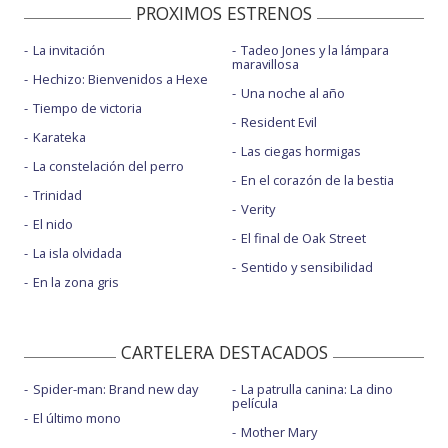
PROXIMOS ESTRENOS
La invitación
Tadeo Jones y la lámpara
maravillosa
Hechizo: Bienvenidos a Hexe
Una noche al año
Tiempo de victoria
Resident Evil
Karateka
Las ciegas hormigas
La constelación del perro
En el corazón de la bestia
Trinidad
Verity
El nido
El final de Oak Street
La isla olvidada
Sentido y sensibilidad
En la zona gris
CARTELERA DESTACADOS
Spider-man: Brand new day
La patrulla canina: La dino
película
El último mono
Mother Mary