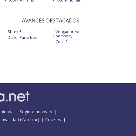
Robin Williams
Nicole Kidman
AVANCES DESTACADOS
Shrek 5
Vengadores:
Doomsday
Dune: Parte tres
Coco 2
mienda
Sugiere una web
 privacidad
(
Cambiar
)
Cookies
S