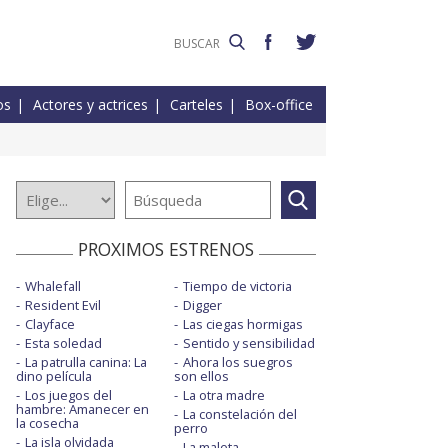
os
Actores y actrices
Carteles
Box-office
PROXIMOS ESTRENOS
Whalefall
Tiempo de victoria
Resident Evil
Digger
Clayface
Las ciegas hormigas
Esta soledad
Sentido y sensibilidad
La patrulla canina: La
Ahora los suegros
dino película
son ellos
Los juegos del
La otra madre
hambre: Amanecer en
La constelación del
la cosecha
perro
La isla olvidada
La maleta