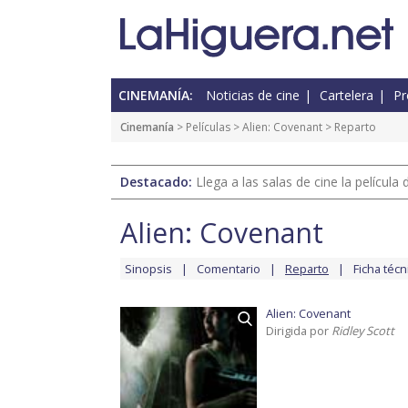
CINEMANÍA:
Noticias de cine
Cartelera
Pr
Cinemanía
> Películas >
Alien: Covenant
> Reparto
Destacado:
Llega a las salas de cine la películ
Alien: Covenant
Sinopsis
Comentario
Reparto
Ficha técn
Alien: Covenant
Dirigida por
Ridley Scott