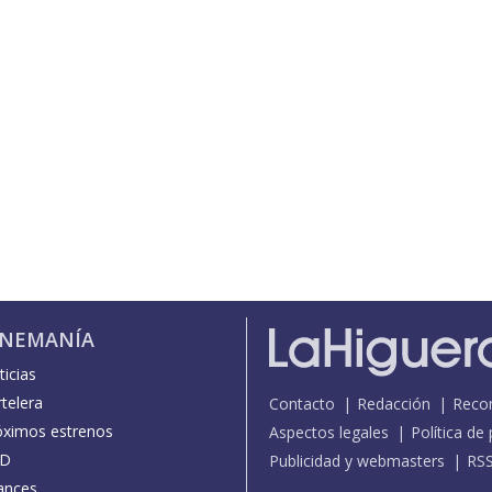
INEMANÍA
icias
telera
Contacto
Redacción
Reco
óximos estrenos
Aspectos legales
Política de
D
Publicidad y webmasters
RS
ances