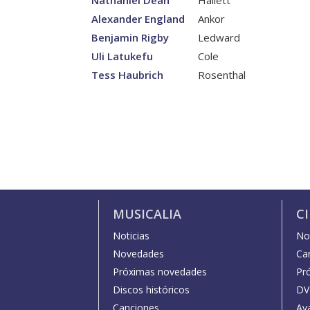
Nathaniel Dean
Hallett
Alexander England
Ankor
Benjamin Rigby
Ledward
Uli Latukefu
Cole
Tess Haubrich
Rosenthal
MUSICALIA
C
Noticias
Not
Novedades
Car
Próximas novedades
Pr
Discos históricos
DV
Canciones
Av