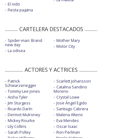
El nido
Fiesta pagäna
CARTELERA DESTACADOS
Spider-man: Brand
Mother Mary
new day
Motor City
La odisea
ACTORES Y ACTRICES
Patrick
Scarlett Johansson
Schwarzenegger
Catalina Sandino
Tommy Lee Jones
Moreno
Aisha Tyler
Crystal Lowe
Jim Sturgess
Jose Ángel Egido
Ricardo Darín
Santiago Cabrera
Dermot Mulroney
Malena Alterio
Mickey Rourke
Eva Mendes
Lily Collins
Oscar Isaac
Sarah Polley
Ron Perlman