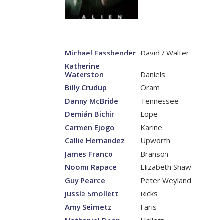
Michael Fassbender
David / Walter
Katherine
Waterston
Daniels
Billy Crudup
Oram
Danny McBride
Tennessee
Demián Bichir
Lope
Carmen Ejogo
Karine
Callie Hernandez
Upworth
James Franco
Branson
Noomi Rapace
Elizabeth Shaw
Guy Pearce
Peter Weyland
Jussie Smollett
Ricks
Amy Seimetz
Faris