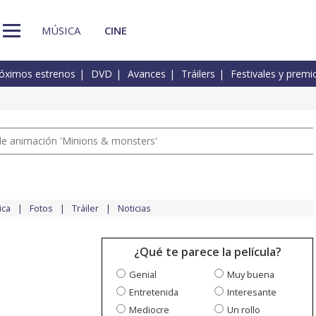
MÚSICA
CINE
óximos estrenos
DVD
Avances
Tráilers
Festivales y premi
a de animación 'Minions & monsters'
ica
Fotos
Tráiler
Noticias
¿Qué te parece la película?
Genial
Muy buena
Entretenida
Interesante
Mediocre
Un rollo