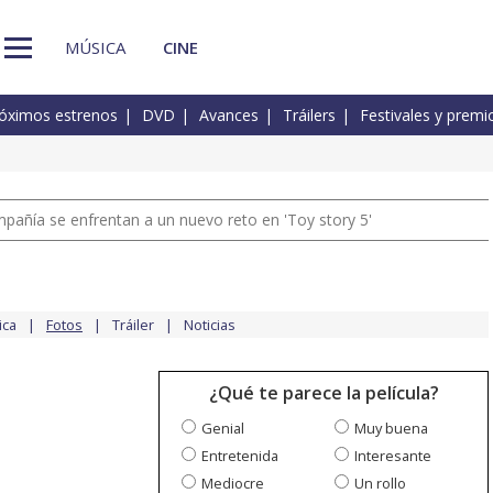
MÚSICA
CINE
óximos estrenos
DVD
Avances
Tráilers
Festivales y premi
pañía se enfrentan a un nuevo reto en 'Toy story 5'
ica
Fotos
Tráiler
Noticias
¿Qué te parece la película?
Genial
Muy buena
Entretenida
Interesante
Mediocre
Un rollo