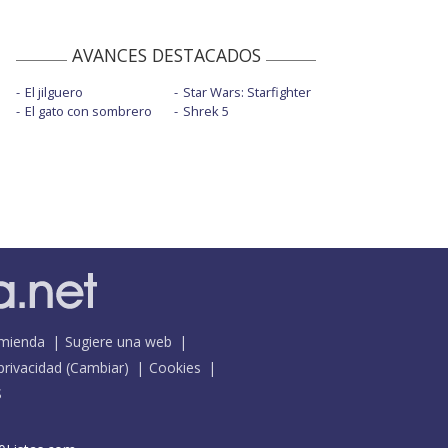
AVANCES DESTACADOS
El jilguero
Star Wars: Starfighter
El gato con sombrero
Shrek 5
mienda
Sugiere una web
 privacidad
(
Cambiar
)
Cookies
S