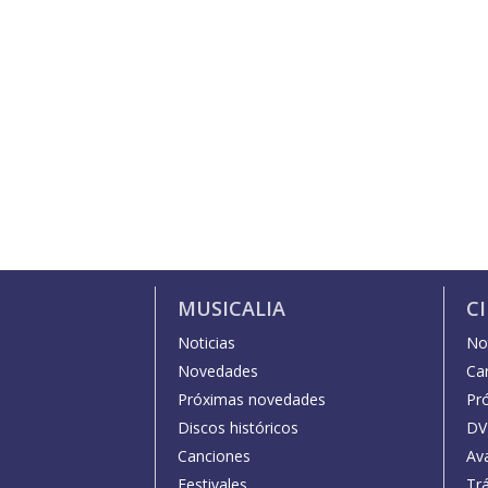
MUSICALIA
C
Noticias
Not
Novedades
Car
Próximas novedades
Pr
Discos históricos
DV
Canciones
Av
Festivales
Trá