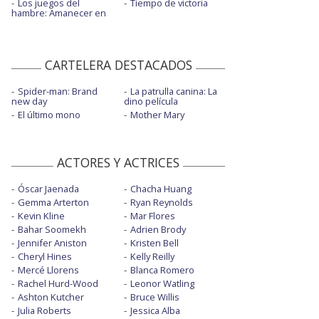
Los juegos del
Tiempo de victoria
hambre: Amanecer en
CARTELERA DESTACADOS
Spider-man: Brand
La patrulla canina: La
new day
dino película
El último mono
Mother Mary
ACTORES Y ACTRICES
Óscar Jaenada
Chacha Huang
Gemma Arterton
Ryan Reynolds
Kevin Kline
Mar Flores
Bahar Soomekh
Adrien Brody
Jennifer Aniston
Kristen Bell
Cheryl Hines
Kelly Reilly
Mercé Llorens
Blanca Romero
Rachel Hurd-Wood
Leonor Watling
Ashton Kutcher
Bruce Willis
Julia Roberts
Jessica Alba