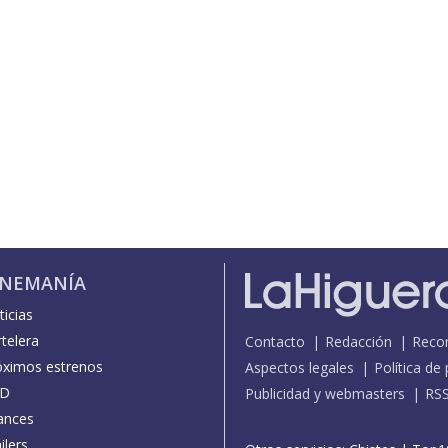
INEMANÍA
icias
telera
Contacto
Redacción
Reco
óximos estrenos
Aspectos legales
Política de
D
Publicidad y webmasters
RS
ances
ilers