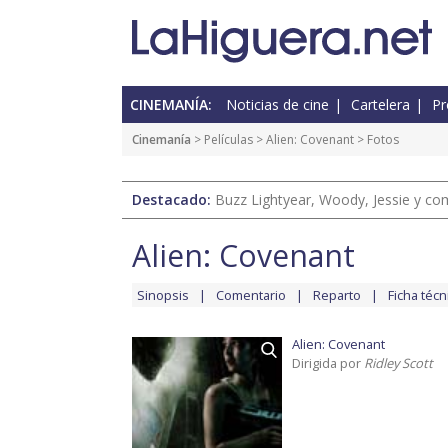
CINEMANÍA:
Noticias de cine
Cartelera
Pr
Cinemanía
> Películas >
Alien: Covenant
> Fotos
Destacado:
Buzz Lightyear, Woody, Jessie y com
Alien: Covenant
Sinopsis
Comentario
Reparto
Ficha técn
Alien: Covenant
Dirigida por
Ridley Scott