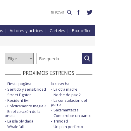
os
Actores y actrices
Carteles
Box-office
PROXIMOS ESTRENOS
Fiesta pagäna
la cosecha
Sentido y sensibilidad
La otra madre
Street Fighter
Noche de paz 2
Resident Evil
La constelación del
perro
Prácticamente magia 2
Sacamantecas
En el corazón de la
bestia
Cómo robar un banco
La isla olvidada
Trinidad
Whalefall
Un plan perfecto