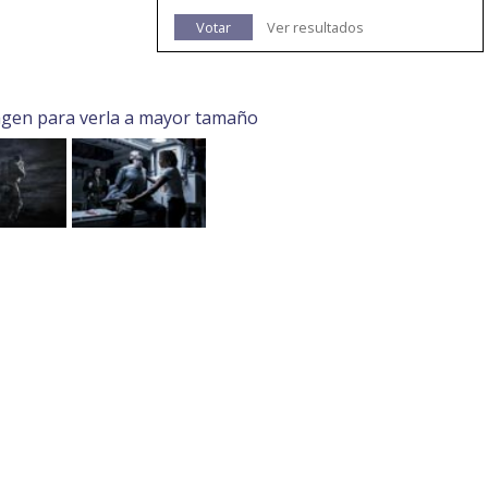
Votar
Ver resultados
agen para verla a mayor tamaño