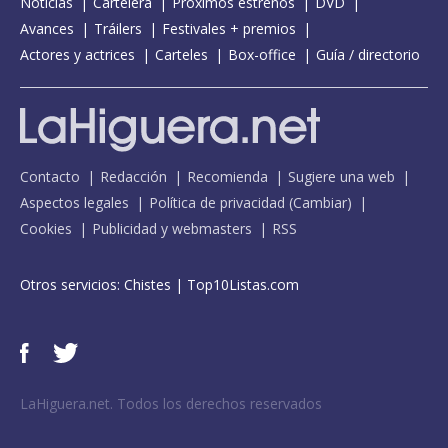
Noticias
Cartelera
Próximos estrenos
DVD
Avances
Tráilers
Festivales + premios
Actores y actrices
Carteles
Box-office
Guía / directorio
Contacto
Redacción
Recomienda
Sugiere una web
Aspectos legales
Política de privacidad
(
Cambiar
)
Cookies
Publicidad y webmasters
RSS
Otros servicios:
Chistes
|
Top10Listas.com
LaHiguera.net. Todos los derechos reservados