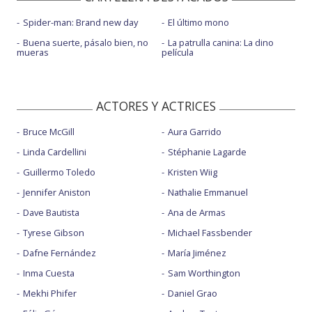
Spider-man: Brand new day
El último mono
Buena suerte, pásalo bien, no
La patrulla canina: La dino
mueras
película
ACTORES Y ACTRICES
Bruce McGill
Aura Garrido
Linda Cardellini
Stéphanie Lagarde
Guillermo Toledo
Kristen Wiig
Jennifer Aniston
Nathalie Emmanuel
Dave Bautista
Ana de Armas
Tyrese Gibson
Michael Fassbender
Dafne Fernández
María Jiménez
Inma Cuesta
Sam Worthington
Mekhi Phifer
Daniel Grao