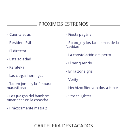
PROXIMOS ESTRENOS
Cuenta atrás
Fiesta pagäna
Resident Evil
Scrooge y los fantasmas de la
Navidad
El director
La constelación del perro
Esta soledad
El ser querido
Karateka
En la zona gris
Las ciegas hormigas
Verity
Tadeo Jones y la lámpara
maravillosa
Hechizo: Bienvenidos a Hexe
Los juegos del hambre:
Street Fighter
Amanecer en la cosecha
Prácticamente magia 2
CARTELERA DESTACADOS