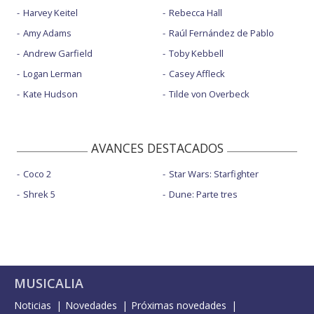
Harvey Keitel
Rebecca Hall
Amy Adams
Raúl Fernández de Pablo
Andrew Garfield
Toby Kebbell
Logan Lerman
Casey Affleck
Kate Hudson
Tilde von Overbeck
AVANCES DESTACADOS
Coco 2
Star Wars: Starfighter
Shrek 5
Dune: Parte tres
MUSICALIA
Noticias
Novedades
Próximas novedades