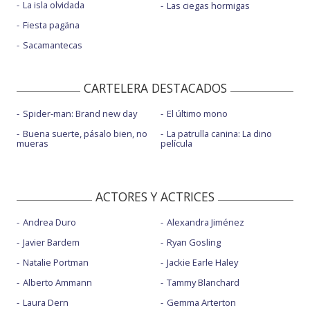
La isla olvidada
Las ciegas hormigas
Fiesta pagäna
Sacamantecas
CARTELERA DESTACADOS
Spider-man: Brand new day
El último mono
Buena suerte, pásalo bien, no
La patrulla canina: La dino
mueras
película
ACTORES Y ACTRICES
Andrea Duro
Alexandra Jiménez
Javier Bardem
Ryan Gosling
Natalie Portman
Jackie Earle Haley
Alberto Ammann
Tammy Blanchard
Laura Dern
Gemma Arterton