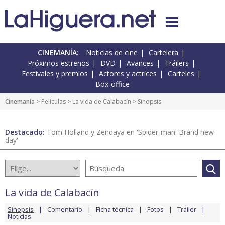
CINEMANÍA:
Noticias de cine
Cartelera
Próximos estrenos
DVD
Avances
Tráilers
Festivales y premios
Actores y actrices
Carteles
Box-office
Cinemanía
> Películas >
La vida de Calabacín
> Sinopsis
Destacado:
Tom Holland y Zendaya en 'Spider-man: Brand new
day'
La vida de Calabacín
Sinopsis
Comentario
Ficha técnica
Fotos
Tráiler
Noticias