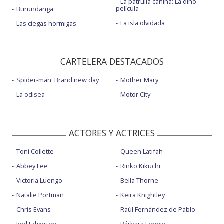
La patrulla canina: La dino
película
Burundanga
La isla olvidada
Las ciegas hormigas
CARTELERA DESTACADOS
Spider-man: Brand new day
Mother Mary
La odisea
Motor City
ACTORES Y ACTRICES
Toni Collette
Queen Latifah
Abbey Lee
Rinko Kikuchi
Victoria Luengo
Bella Thorne
Natalie Portman
Keira Knightley
Chris Evans
Raúl Fernández de Pablo