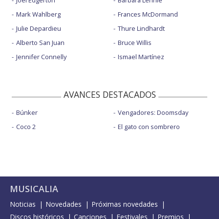
Joel Edgerton
Bárbara Lennie
Mark Wahlberg
Frances McDormand
Julie Depardieu
Thure Lindhardt
Alberto San Juan
Bruce Willis
Jennifer Connelly
Ismael Martínez
AVANCES DESTACADOS
Búnker
Vengadores: Doomsday
Coco 2
El gato con sombrero
MUSICALIA
Noticias
Novedades
Próximas novedades
Discos históricos
Canciones
Festivales
Premios