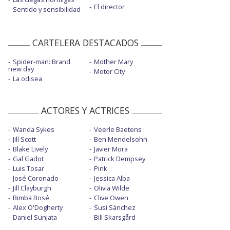
El director
Sentido y sensibilidad
CARTELERA DESTACADOS
Spider-man: Brand
Mother Mary
new day
Motor City
La odisea
ACTORES Y ACTRICES
Wanda Sykes
Veerle Baetens
Jill Scott
Ben Mendelsohn
Blake Lively
Javier Mora
Gal Gadot
Patrick Dempsey
Luis Tosar
Pink
José Coronado
Jessica Alba
Jill Clayburgh
Olivia Wilde
Bimba Bosé
Clive Owen
Alex O'Dogherty
Susi Sánchez
Daniel Sunjata
Bill Skarsgård