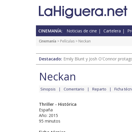
CINEMANÍA:
Noticias de cine
Cartelera
Pr
Cinemanía
> Películas > Neckan
Destacado:
Emily Blunt y Josh O'Connor protagon
Neckan
Sinopsis
Comentario
Reparto
Ficha técn
Thriller - Histórica
España
Año: 2015
95 minutos