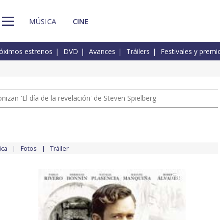
MÚSICA
CINE
óximos estrenos
DVD
Avances
Tráilers
Festivales y premi
izan 'El día de la revelación' de Steven Spielberg
ica
Fotos
Tráiler