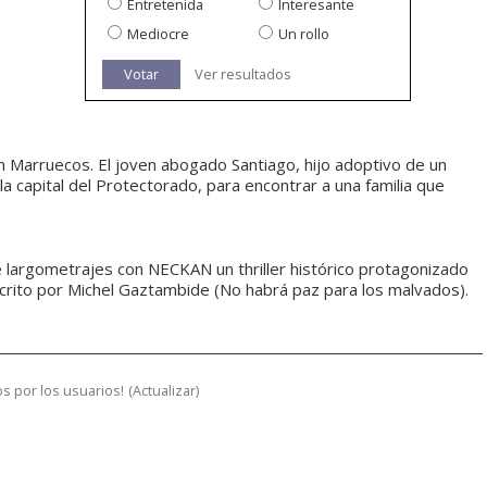
Entretenida
Interesante
Mediocre
Un rollo
Votar
Ver resultados
n Marruecos. El joven abogado Santiago, hijo adoptivo de un
 la capital del Protectorado, para encontrar a una familia que
e largometrajes con NECKAN un thriller histórico protagonizado
scrito por Michel Gaztambide (No habrá paz para los malvados).
s por los usuarios!
(
Actualizar
)