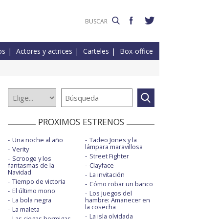
os
Actores y actrices
Carteles
Box-office
PROXIMOS ESTRENOS
Una noche al año
Tadeo Jones y la
lámpara maravillosa
Verity
Street Fighter
Scrooge y los
fantasmas de la
Clayface
Navidad
La invitación
Tiempo de victoria
Cómo robar un banco
El último mono
Los juegos del
La bola negra
hambre: Amanecer en
la cosecha
La maleta
La isla olvidada
Las ciegas hormigas