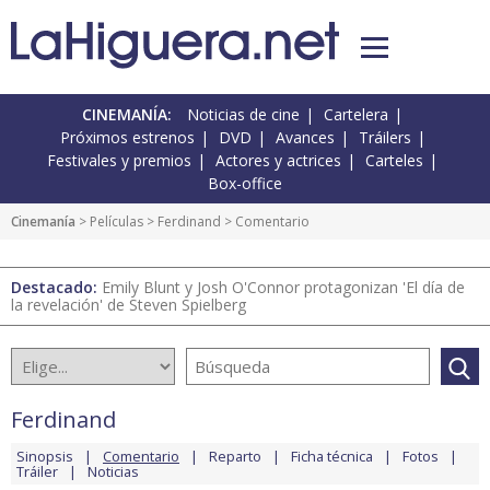
CINEMANÍA:
Noticias de cine
Cartelera
Próximos estrenos
DVD
Avances
Tráilers
Festivales y premios
Actores y actrices
Carteles
Box-office
Cinemanía
> Películas >
Ferdinand
> Comentario
Destacado:
Emily Blunt y Josh O'Connor protagonizan 'El día de
la revelación' de Steven Spielberg
Ferdinand
Sinopsis
Comentario
Reparto
Ficha técnica
Fotos
Tráiler
Noticias