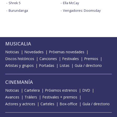
Shrek 5
Ella McCay
Burundanga
Vengadores: Doomsday
MUSICALIA
Noticias
Novedades
Próximas novedades
Discos históricos
Canciones
Festivales
Premios
Artistas y grupos
Portadas
Listas
Guía / directorio
CINEMANÍA
Noticias
Cartelera
Próximos estrenos
DVD
Avances
Tráilers
Festivales + premios
Actores y actrices
Carteles
Box-office
Guía / directorio