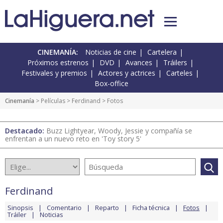
CINEMANÍA:
Noticias de cine
Cartelera
Próximos estrenos
DVD
Avances
Tráilers
Festivales y premios
Actores y actrices
Carteles
Box-office
Cinemanía
> Películas >
Ferdinand
> Fotos
Destacado:
Buzz Lightyear, Woody, Jessie y compañía se
enfrentan a un nuevo reto en 'Toy story 5'
Ferdinand
Sinopsis
Comentario
Reparto
Ficha técnica
Fotos
Tráiler
Noticias