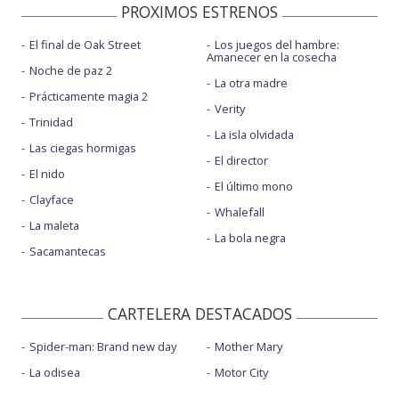
PROXIMOS ESTRENOS
El final de Oak Street
Los juegos del hambre:
Amanecer en la cosecha
Noche de paz 2
La otra madre
Prácticamente magia 2
Verity
Trinidad
La isla olvidada
Las ciegas hormigas
El director
El nido
El último mono
Clayface
Whalefall
La maleta
La bola negra
Sacamantecas
CARTELERA DESTACADOS
Spider-man: Brand new day
Mother Mary
La odisea
Motor City