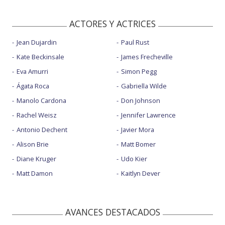
ACTORES Y ACTRICES
Jean Dujardin
Paul Rust
Kate Beckinsale
James Frecheville
Eva Amurri
Simon Pegg
Ágata Roca
Gabriella Wilde
Manolo Cardona
Don Johnson
Rachel Weisz
Jennifer Lawrence
Antonio Dechent
Javier Mora
Alison Brie
Matt Bomer
Diane Kruger
Udo Kier
Matt Damon
Kaitlyn Dever
AVANCES DESTACADOS