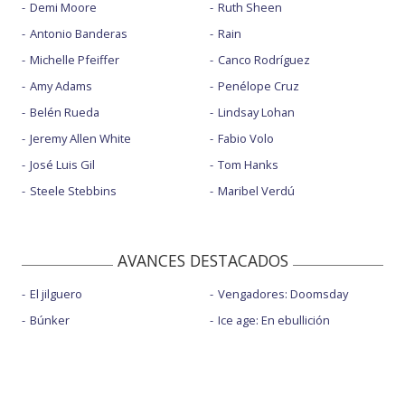
Demi Moore
Ruth Sheen
Antonio Banderas
Rain
Michelle Pfeiffer
Canco Rodríguez
Amy Adams
Penélope Cruz
Belén Rueda
Lindsay Lohan
Jeremy Allen White
Fabio Volo
José Luis Gil
Tom Hanks
Steele Stebbins
Maribel Verdú
AVANCES DESTACADOS
El jilguero
Vengadores: Doomsday
Búnker
Ice age: En ebullición