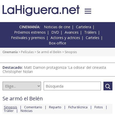
CINEMANÍA:
Noticias de cine
Cartelera
Próximos estrenos
DVD
Avances
Tráilers
Festivales y premios
Actores y actrices
Carteles
Box-office
Cinemanía
> Películas >
Se armó el Belén
> Sinopsis
Destacado:
Matt Damon protagoniza 'La odisea' del cineasta
Christopher Nolan
Se armó el Belén
Sinopsis
Comentario
Reparto
Ficha técnica
Fotos
Tráiler
Noticias