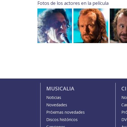
Fotos de los actores en la película
MUSICALIA
C
Noticias
Not
Novedades
Car
Próximas novedades
Pr
Discos históricos
DV
Canciones
Av