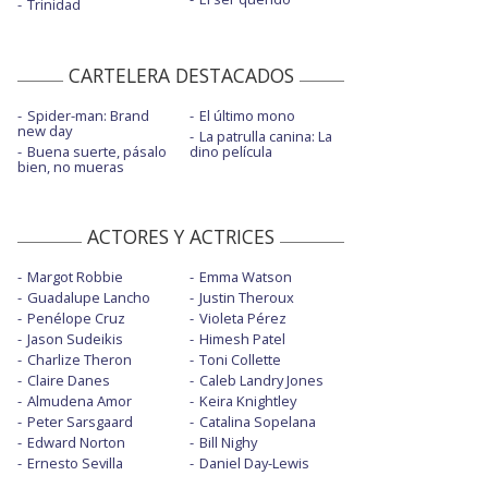
Trinidad
CARTELERA DESTACADOS
Spider-man: Brand
El último mono
new day
La patrulla canina: La
Buena suerte, pásalo
dino película
bien, no mueras
ACTORES Y ACTRICES
Margot Robbie
Emma Watson
Guadalupe Lancho
Justin Theroux
Penélope Cruz
Violeta Pérez
Jason Sudeikis
Himesh Patel
Charlize Theron
Toni Collette
Claire Danes
Caleb Landry Jones
Almudena Amor
Keira Knightley
Peter Sarsgaard
Catalina Sopelana
Edward Norton
Bill Nighy
Ernesto Sevilla
Daniel Day-Lewis