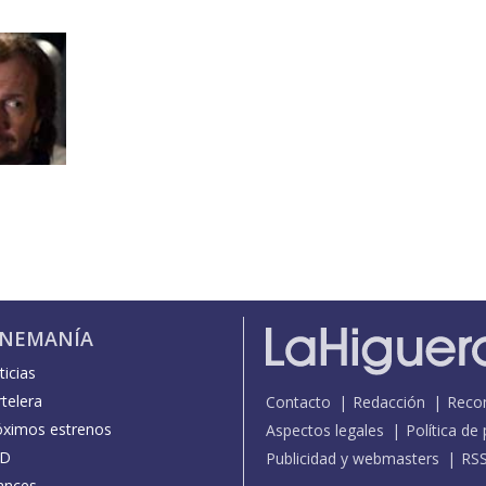
INEMANÍA
icias
telera
Contacto
Redacción
Reco
óximos estrenos
Aspectos legales
Política de
D
Publicidad y webmasters
RS
ances