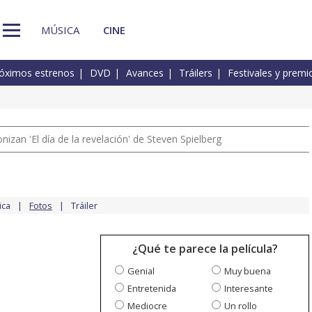
MÚSICA
CINE
óximos estrenos
DVD
Avances
Tráilers
Festivales y premi
izan 'El día de la revelación' de Steven Spielberg
ica
Fotos
Tráiler
¿Qué te parece la película?
Genial
Muy buena
Entretenida
Interesante
Mediocre
Un rollo