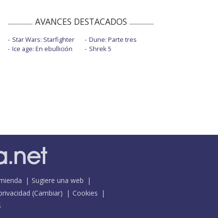
AVANCES DESTACADOS
Star Wars: Starfighter
Dune: Parte tres
Ice age: En ebullición
Shrek 5
mienda
Sugiere una web
 privacidad
(
Cambiar
)
Cookies
S