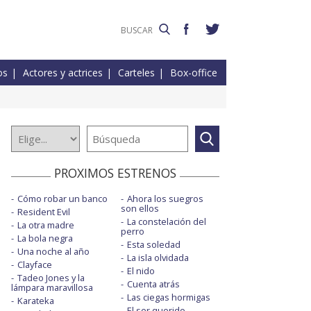
os
Actores y actrices
Carteles
Box-office
PROXIMOS ESTRENOS
Cómo robar un banco
Ahora los suegros
son ellos
Resident Evil
La constelación del
La otra madre
perro
La bola negra
Esta soledad
Una noche al año
La isla olvidada
Clayface
El nido
Tadeo Jones y la
Cuenta atrás
lámpara maravillosa
Las ciegas hormigas
Karateka
El ser querido