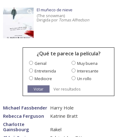
El muñeco de nieve
(The snowman)
Dirigida por
Tomas Alfredson
¿Qué te parece la película?
Genial
Muy buena
Entretenida
Interesante
Mediocre
Un rollo
Votar
Ver resultados
Michael Fassbender
Harry Hole
Rebecca Ferguson
Katrine Bratt
Charlotte
Gainsbourg
Rakel