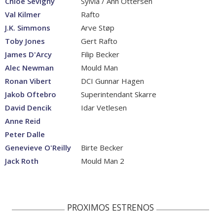
Chloë Sevigny
Sylvia / Ann Ottersen
Val Kilmer
Rafto
J.K. Simmons
Arve Støp
Toby Jones
Gert Rafto
James D'Arcy
Filip Becker
Alec Newman
Mould Man
Ronan Vibert
DCI Gunnar Hagen
Jakob Oftebro
Superintendant Skarre
David Dencik
Idar Vetlesen
Anne Reid
Peter Dalle
Genevieve O'Reilly
Birte Becker
Jack Roth
Mould Man 2
PROXIMOS ESTRENOS