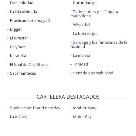
Esta soledad
Burundanga
La isla olvidada
Tadeo Jones y la lámpara
maravillosa
Prácticamente magia 2
Whalefall
Digger
La bola negra
El director
Scrooge y los fantasmas de la
Navidad
Clayface
La maleta
Karateka
Trinidad
El final de Oak Street
Sentido y sensibilidad
Sacamantecas
CARTELERA DESTACADOS
Spider-man: Brand new day
Mother Mary
La odisea
Motor City