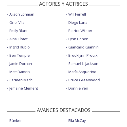
ACTORES Y ACTRICES
Alison Lohman
Will Ferrell
Oriol Vila
Diego Luna
Emily Blunt
Patrick Wilson
Aina Clotet
Lynn Cohen
Ingrid Rubio
Giancarlo Giannini
Ben Temple
Brooklynn Proulx
Jamie Dornan
Samuel L. Jackson
Matt Damon
María Asquerino
Carmen Machi
Bruce Greenwood
Jemaine Clement
Donnie Yen
AVANCES DESTACADOS
Búnker
Ella McCay