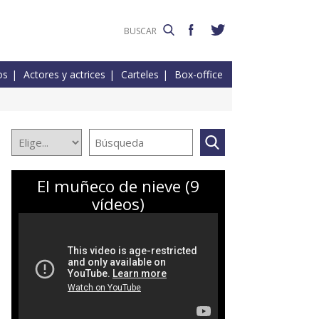
os
Actores y actrices
Carteles
Box-office
El muñeco de nieve (9
vídeos)