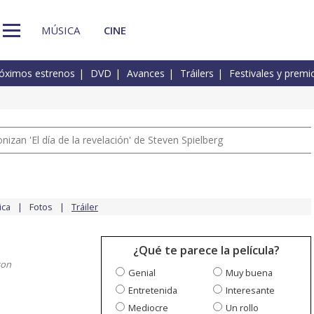
MÚSICA
CINE
óximos estrenos
DVD
Avances
Tráilers
Festivales y premi
izan 'El día de la revelación' de Steven Spielberg
ica
Fotos
Tráiler
¿Qué te parece la película?
son
Genial
Muy buena
Entretenida
Interesante
Mediocre
Un rollo