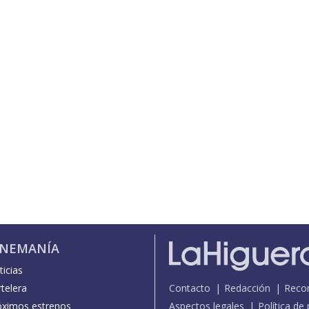
INEMANÍA
icias
telera
Contacto
Redacción
Reco
óximos estrenos
Aspectos legales
Política de