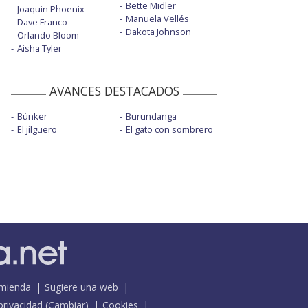
Bette Midler
Joaquin Phoenix
Manuela Vellés
Dave Franco
Dakota Johnson
Orlando Bloom
Aisha Tyler
AVANCES DESTACADOS
Búnker
Burundanga
El jilguero
El gato con sombrero
mienda
Sugiere una web
 privacidad
(
Cambiar
)
Cookies