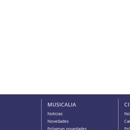
MUSICALIA
C
Noticias
Not
Novedades
Car
Próximas novedades
Pr