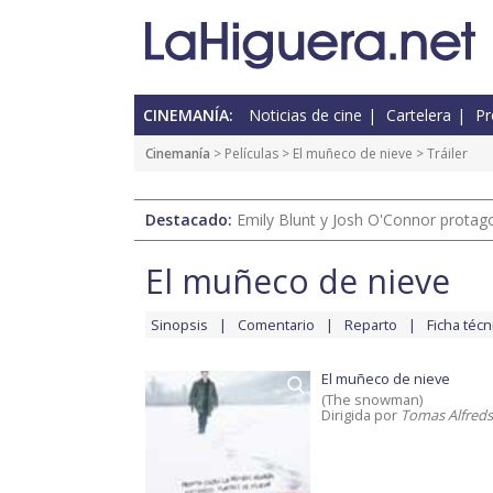
CINEMANÍA:
Noticias de cine
Cartelera
Pr
Cinemanía
> Películas >
El muñeco de nieve
> Tráiler
Destacado:
Emily Blunt y Josh O'Connor protagon
El muñeco de nieve
Sinopsis
Comentario
Reparto
Ficha técn
El muñeco de nieve
(The snowman)
Dirigida por
Tomas Alfred