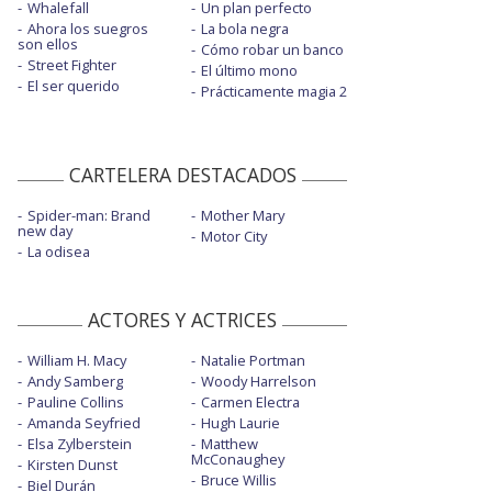
Whalefall
Un plan perfecto
Ahora los suegros
La bola negra
son ellos
Cómo robar un banco
Street Fighter
El último mono
El ser querido
Prácticamente magia 2
CARTELERA DESTACADOS
Spider-man: Brand
Mother Mary
new day
Motor City
La odisea
ACTORES Y ACTRICES
William H. Macy
Natalie Portman
Andy Samberg
Woody Harrelson
Pauline Collins
Carmen Electra
Amanda Seyfried
Hugh Laurie
Elsa Zylberstein
Matthew
McConaughey
Kirsten Dunst
Bruce Willis
Biel Durán