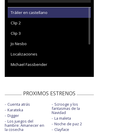
Tráiler en castellano
Clip 2
Clip 3
Jo Nesbo
Localizaciones
Michael Fassbender
Spot 1
Spot 3
PROXIMOS ESTRENOS
Tomas Alfredson
Cuenta atrás
Scrooge y los
fantasmas de la
Karateka
Navidad
Digger
La maleta
Los juegos del
Noche de paz 2
hambre: Amanecer en
la cosecha
Clayface