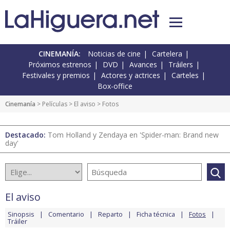
CINEMANÍA:
Noticias de cine
Cartelera
Próximos estrenos
DVD
Avances
Tráilers
Festivales y premios
Actores y actrices
Carteles
Box-office
Cinemanía
> Películas >
El aviso
> Fotos
Destacado:
Tom Holland y Zendaya en 'Spider-man: Brand new
day'
El aviso
Sinopsis
Comentario
Reparto
Ficha técnica
Fotos
Tráiler