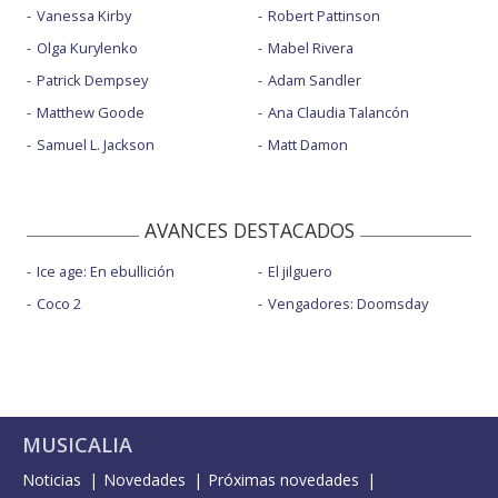
Vanessa Kirby
Robert Pattinson
Olga Kurylenko
Mabel Rivera
Patrick Dempsey
Adam Sandler
Matthew Goode
Ana Claudia Talancón
Samuel L. Jackson
Matt Damon
AVANCES DESTACADOS
Ice age: En ebullición
El jilguero
Coco 2
Vengadores: Doomsday
MUSICALIA
Noticias
Novedades
Próximas novedades