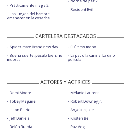
Noche de paz 2
Prácticamente magia 2
Resident Evil
Los juegos del hambre:
Amanecer en la cosecha
CARTELERA DESTACADOS
Spider-man: Brand new day
El último mono
Buena suerte, pásalo bien, no
La patrulla canina: La dino
mueras
película
ACTORES Y ACTRICES
Demi Moore
Mélanie Laurent
Tobey Maguire
Robert Downey Jr.
Jason Patric
Angelina Jolie
Jeff Daniels
Kristen Bell
Belén Rueda
Paz Vega