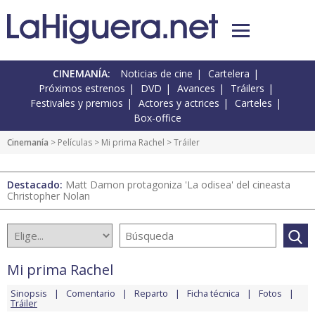
CINEMANÍA:
Noticias de cine
Cartelera
Próximos estrenos
DVD
Avances
Tráilers
Festivales y premios
Actores y actrices
Carteles
Box-office
Cinemanía
> Películas >
Mi prima Rachel
> Tráiler
Destacado:
Matt Damon protagoniza 'La odisea' del cineasta
Christopher Nolan
Mi prima Rachel
Sinopsis
Comentario
Reparto
Ficha técnica
Fotos
Tráiler