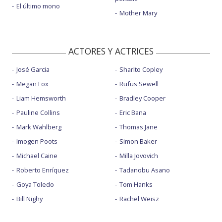
El último mono
Mother Mary
ACTORES Y ACTRICES
José Garcia
Sharlto Copley
Megan Fox
Rufus Sewell
Liam Hemsworth
Bradley Cooper
Pauline Collins
Eric Bana
Mark Wahlberg
Thomas Jane
Imogen Poots
Simon Baker
Michael Caine
Milla Jovovich
Roberto Enríquez
Tadanobu Asano
Goya Toledo
Tom Hanks
Bill Nighy
Rachel Weisz