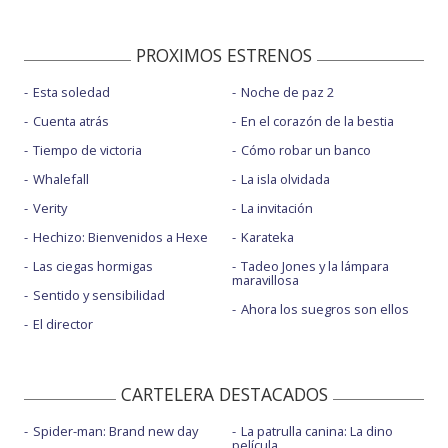
PROXIMOS ESTRENOS
Esta soledad
Noche de paz 2
Cuenta atrás
En el corazón de la bestia
Tiempo de victoria
Cómo robar un banco
Whalefall
La isla olvidada
Verity
La invitación
Hechizo: Bienvenidos a Hexe
Karateka
Las ciegas hormigas
Tadeo Jones y la lámpara
maravillosa
Sentido y sensibilidad
Ahora los suegros son ellos
El director
CARTELERA DESTACADOS
Spider-man: Brand new day
La patrulla canina: La dino
película