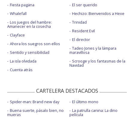
Fiesta pagäna
El ser querido
Whalefall
Hechizo: Bienvenidos a Hexe
Los juegos del hambre:
Trinidad
Amanecer en la cosecha
Resident Evil
Clayface
El director
Ahora los suegros son ellos
Tadeo Jones y la lámpara
Sentido y sensibilidad
maravillosa
La isla olvidada
Scrooge y los fantasmas de la
Navidad
Cuenta atrás
CARTELERA DESTACADOS
Spider-man: Brand new day
El último mono
Buena suerte, pásalo bien, no
La patrulla canina: La dino
mueras
película