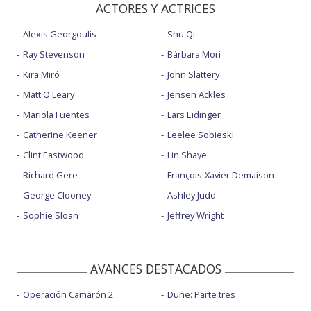
ACTORES Y ACTRICES
Alexis Georgoulis
Shu Qi
Ray Stevenson
Bárbara Mori
Kira Miró
John Slattery
Matt O'Leary
Jensen Ackles
Mariola Fuentes
Lars Eidinger
Catherine Keener
Leelee Sobieski
Clint Eastwood
Lin Shaye
Richard Gere
François-Xavier Demaison
George Clooney
Ashley Judd
Sophie Sloan
Jeffrey Wright
AVANCES DESTACADOS
Operación Camarón 2
Dune: Parte tres