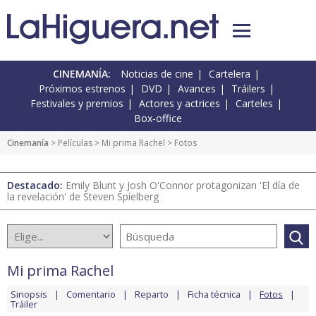
CINEMANÍA:
Noticias de cine
Cartelera
Próximos estrenos
DVD
Avances
Tráilers
Festivales y premios
Actores y actrices
Carteles
Box-office
Cinemanía
> Películas >
Mi prima Rachel
> Fotos
Destacado:
Emily Blunt y Josh O'Connor protagonizan 'El día de
la revelación' de Steven Spielberg
Mi prima Rachel
Sinopsis
Comentario
Reparto
Ficha técnica
Fotos
Tráiler