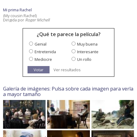
Mi prima Rachel
(My cousin Rachel)
Dirigida por
Roger Michell
¿Qué te parece la película?
Genial
Muy buena
Entretenida
Interesante
Mediocre
Un rollo
Votar
Ver resultados
Galería de imágenes: Pulsa sobre cada imagen para verla
a mayor tamaño