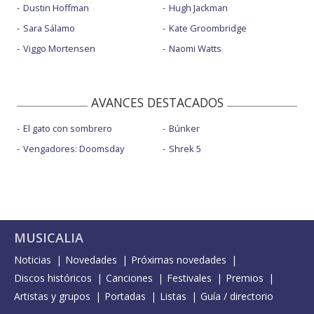
Dustin Hoffman
Hugh Jackman
Sara Sálamo
Kate Groombridge
Viggo Mortensen
Naomi Watts
AVANCES DESTACADOS
El gato con sombrero
Búnker
Vengadores: Doomsday
Shrek 5
MUSICALIA
Noticias
Novedades
Próximas novedades
Discos históricos
Canciones
Festivales
Premios
Artistas y grupos
Portadas
Listas
Guía / directorio