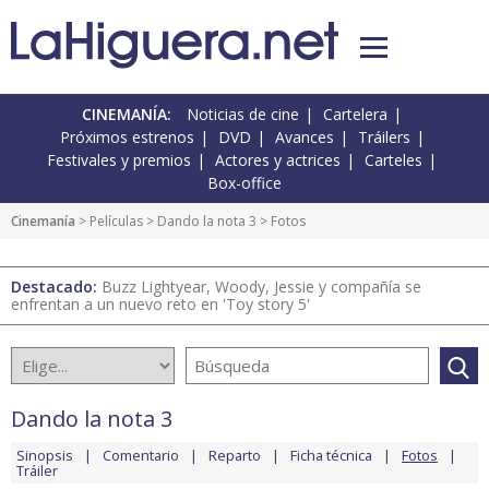
CINEMANÍA:
Noticias de cine
Cartelera
Próximos estrenos
DVD
Avances
Tráilers
Festivales y premios
Actores y actrices
Carteles
Box-office
Cinemanía
> Películas >
Dando la nota 3
> Fotos
Destacado:
Buzz Lightyear, Woody, Jessie y compañía se
enfrentan a un nuevo reto en 'Toy story 5'
Dando la nota 3
Sinopsis
Comentario
Reparto
Ficha técnica
Fotos
Tráiler