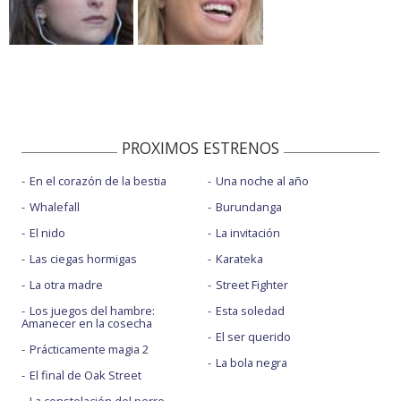
PROXIMOS ESTRENOS
En el corazón de la bestia
Una noche al año
Whalefall
Burundanga
El nido
La invitación
Las ciegas hormigas
Karateka
La otra madre
Street Fighter
Los juegos del hambre:
Esta soledad
Amanecer en la cosecha
El ser querido
Prácticamente magia 2
La bola negra
El final de Oak Street
La constelación del perro