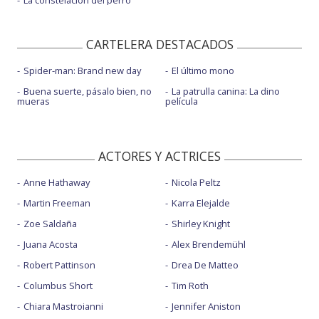
CARTELERA DESTACADOS
Spider-man: Brand new day
El último mono
Buena suerte, pásalo bien, no
La patrulla canina: La dino
mueras
película
ACTORES Y ACTRICES
Anne Hathaway
Nicola Peltz
Martin Freeman
Karra Elejalde
Zoe Saldaña
Shirley Knight
Juana Acosta
Alex Brendemühl
Robert Pattinson
Drea De Matteo
Columbus Short
Tim Roth
Chiara Mastroianni
Jennifer Aniston