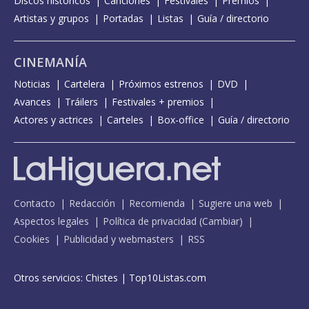
Discos históricos
Canciones
Festivales
Premios
Artistas y grupos
Portadas
Listas
Guía / directorio
CINEMANÍA
Noticias
Cartelera
Próximos estrenos
DVD
Avances
Tráilers
Festivales + premios
Actores y actrices
Carteles
Box-office
Guía / directorio
Contacto
Redacción
Recomienda
Sugiere una web
Aspectos legales
Política de privacidad
(
Cambiar
)
Cookies
Publicidad y webmasters
RSS
Otros servicios:
Chistes
|
Top10Listas.com