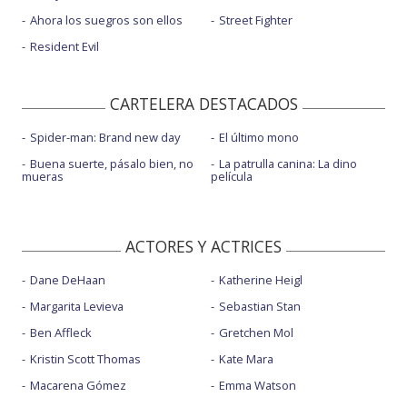
Ahora los suegros son ellos
Street Fighter
Resident Evil
CARTELERA DESTACADOS
Spider-man: Brand new day
El último mono
Buena suerte, pásalo bien, no
La patrulla canina: La dino
mueras
película
ACTORES Y ACTRICES
Dane DeHaan
Katherine Heigl
Margarita Levieva
Sebastian Stan
Ben Affleck
Gretchen Mol
Kristin Scott Thomas
Kate Mara
Macarena Gómez
Emma Watson