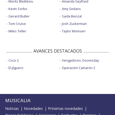
Moritz Bleibtreu
Amanda Seyfried
Kevin Sorbo
Amy Sedaris
Gerard Butler
Saida Benzal
Tom Cruise
Josh Zuckerman
Miles Teller
Taylor Momsen
AVANCES DESTACADOS
Coco 2
Vengadores: Doomsday
El jilguero
Operación Camarón 2
MUSICALIA
Noticias
Novedades
Próximas novedades