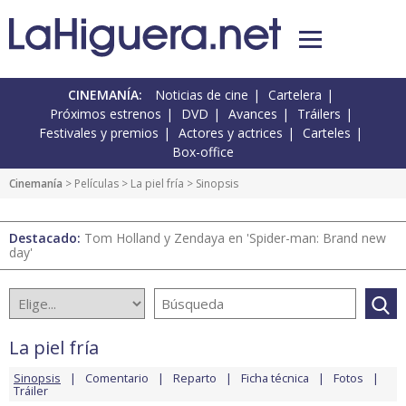
CINEMANÍA:
Noticias de cine
Cartelera
Próximos estrenos
DVD
Avances
Tráilers
Festivales y premios
Actores y actrices
Carteles
Box-office
Cinemanía
> Películas >
La piel fría
> Sinopsis
Destacado:
Tom Holland y Zendaya en 'Spider-man: Brand new
day'
La piel fría
Sinopsis
Comentario
Reparto
Ficha técnica
Fotos
Tráiler