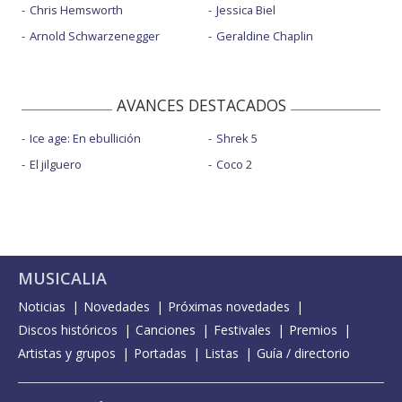
Chris Hemsworth
Jessica Biel
Arnold Schwarzenegger
Geraldine Chaplin
AVANCES DESTACADOS
Ice age: En ebullición
Shrek 5
El jilguero
Coco 2
MUSICALIA
Noticias
Novedades
Próximas novedades
Discos históricos
Canciones
Festivales
Premios
Artistas y grupos
Portadas
Listas
Guía / directorio