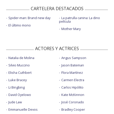
CARTELERA DESTACADOS
Spider-man: Brand new day
La patrulla canina: La dino
película
El último mono
Mother Mary
ACTORES Y ACTRICES
Natalia de Molina
Angus Sampson
Silvio Muccino
Jason Bateman
Elisha Cuthbert
Flora Martínez
Luke Bracey
Carmen Electra
Li Bingbing
Carlos Hipólito
David Oyelowo
Kate McKinnon
Jude Law
José Coronado
Emmanuelle Devos
Bradley Cooper