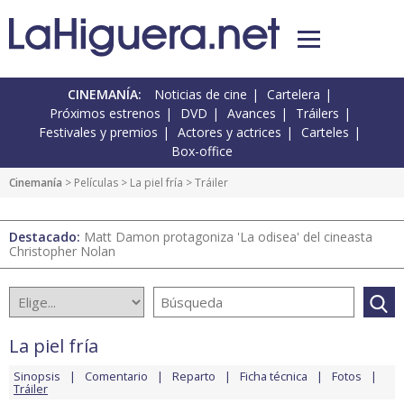
CINEMANÍA:
Noticias de cine
Cartelera
Próximos estrenos
DVD
Avances
Tráilers
Festivales y premios
Actores y actrices
Carteles
Box-office
Cinemanía
> Películas >
La piel fría
> Tráiler
Destacado:
Matt Damon protagoniza 'La odisea' del cineasta
Christopher Nolan
La piel fría
Sinopsis
Comentario
Reparto
Ficha técnica
Fotos
Tráiler