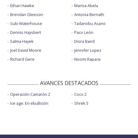
Ethan Hawke
Marisa Abela
Brendan Gleeson
Antonia Bernath
Suki Waterhouse
Tadanobu Asano
Dennis Haysbert
Paco León
Salma Hayek
Diora Baird
Joel David Moore
Jennifer Lopez
Richard Gere
Noomi Rapace
AVANCES DESTACADOS
Operación Camarón 2
Coco 2
Ice age: En ebullición
Shrek 5