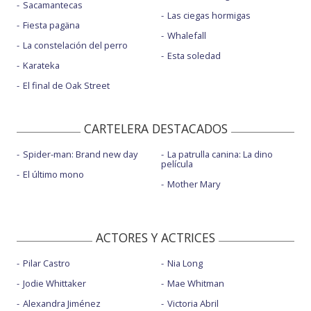
Sacamantecas
Las ciegas hormigas
Fiesta pagäna
Whalefall
La constelación del perro
Esta soledad
Karateka
El final de Oak Street
CARTELERA DESTACADOS
Spider-man: Brand new day
La patrulla canina: La dino
película
El último mono
Mother Mary
ACTORES Y ACTRICES
Pilar Castro
Nia Long
Jodie Whittaker
Mae Whitman
Alexandra Jiménez
Victoria Abril