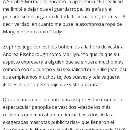
A Sarah Silverman le encantó la apariencia. "En realidad
me limité a dejar que el guardarropa, las gafas y el
peinado se encargaran de toda la actuación", bromea. "A
decir verdad, en cuanto me puse la asombrosa ropa de
Mary, me sentí como Gladys".
Zophres jugó con estilos bohemios a la hora de vestir a
Andrea Riseborough como Marilyn. "Yo quería que su
aspecto expresara a alguien que se sintiera mucho más
cómoda con su cuerpo y su sexualidad que Billie Jean, así
que empleamos muchos tejidos suaves y tela vaquera.
¡Ella es el único personaje que viste púrpura!"
Quizá lo más emocionante para Zophres fue diseñar la
espectacular panoplia de vestidos –desde los más
recientes que marcaban tendencia hasta los de las
exageradas mascotas publicitarias– que llenaron el
Astródomo de Houston aquel día de septiembre de 1973.