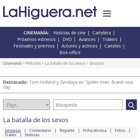
CINEMANÍA:
Noticias de cine
Cartelera
Próximos estrenos
DVD
Avances
Tráilers
Festivales y premios
Actores y actrices
Carteles
Box-office
Cinemanía
> Películas >
La batalla de los sexos
> Sinopsis
Destacado:
Tom Holland y Zendaya en 'Spider-man: Brand new
day'
La batalla de los sexos
Sinopsis
Comentario
Reparto
Ficha técnica
Fotos
Tráiler
Noticias