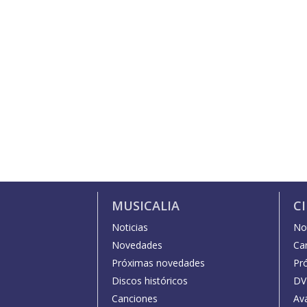
MUSICALIA
C
Noticias
Not
Novedades
Car
Próximas novedades
Pr
Discos históricos
DV
Canciones
Av