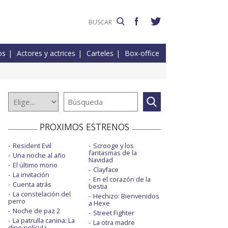
os
Actores y actrices
Carteles
Box-office
PROXIMOS ESTRENOS
Resident Evil
Scrooge y los
fantasmas de la
Una noche al año
Navidad
El último mono
Clayface
La invitación
En el corazón de la
Cuenta atrás
bestia
La constelación del
Hechizo: Bienvenidos
perro
a Hexe
Noche de paz 2
Street Fighter
La patrulla canina: La
La otra madre
dino película