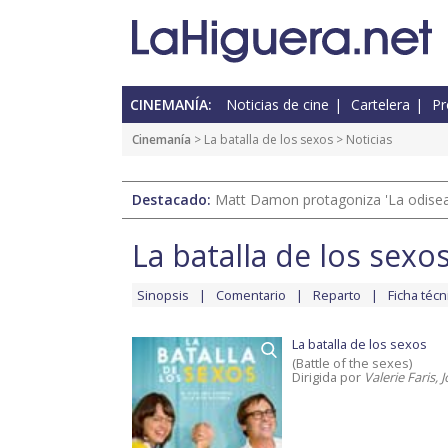
CINEMANÍA:
Noticias de cine
Cartelera
Pr
Cinemanía
>
La batalla de los sexos
> Noticias
Destacado:
Matt Damon protagoniza 'La odisea'
La batalla de los sexo
Sinopsis
Comentario
Reparto
Ficha técn
La batalla de los sexos
(Battle of the sexes)
Dirigida por
Valerie Faris,