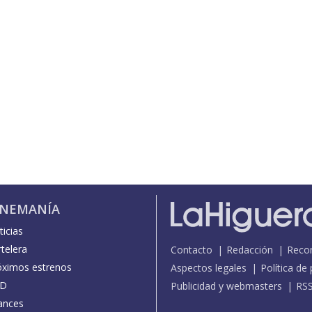
INEMANÍA
icias
telera
Contacto
Redacción
Reco
óximos estrenos
Aspectos legales
Política de
D
Publicidad y webmasters
RS
ances