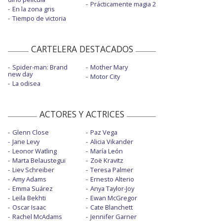
Prácticamente magia 2
En la zona gris
Tiempo de victoria
CARTELERA DESTACADOS
Spider-man: Brand
Mother Mary
new day
Motor City
La odisea
ACTORES Y ACTRICES
Glenn Close
Paz Vega
Jane Levy
Alicia Vikander
Leonor Watling
María León
Marta Belaustegui
Zoë Kravitz
Liev Schreiber
Teresa Palmer
Amy Adams
Ernesto Alterio
Emma Suárez
Anya Taylor-Joy
Leïla Bekhti
Ewan McGregor
Oscar Isaac
Cate Blanchett
Rachel McAdams
Jennifer Garner