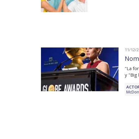
11/12/
Nomi
"La fo
y "Big 
ACTOR
McDor