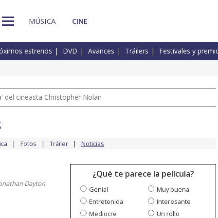
MÚSICA
CINE
óximos estrenos
DVD
Avances
Tráilers
Festivales y premi
 del cineasta Christopher Nolan
s
ica
Fotos
Tráiler
Noticias
¿Qué te parece la película?
 Jonathan Dayton
Genial
Muy buena
Entretenida
Interesante
Mediocre
Un rollo