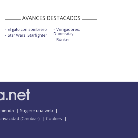
AVANCES DESTACADOS
El gato con sombrero
Vengadores:
Doomsday
Star Wars: Starfighter
Búnker
mienda
Sugiere una web
 privacidad
(
Cambiar
)
Cookies
S