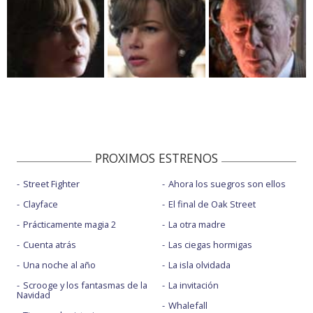
PROXIMOS ESTRENOS
Street Fighter
Ahora los suegros son ellos
Clayface
El final de Oak Street
Prácticamente magia 2
La otra madre
Cuenta atrás
Las ciegas hormigas
Una noche al año
La isla olvidada
Scrooge y los fantasmas de la
La invitación
Navidad
Whalefall