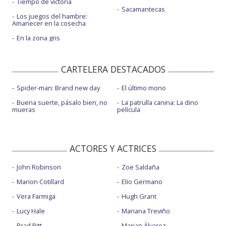
Tiempo de victoria
Sacamantecas
Los juegos del hambre:
Amanecer en la cosecha
En la zona gris
CARTELERA DESTACADOS
Spider-man: Brand new day
El último mono
Buena suerte, pásalo bien, no
La patrulla canina: La dino
mueras
película
ACTORES Y ACTRICES
John Robinson
Zoe Saldaña
Marion Cotillard
Elio Germano
Vera Farmiga
Hugh Grant
Lucy Hale
Mariana Treviño
Brad Pitt
Marian Álvarez