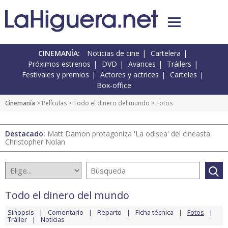
CINEMANÍA:
Noticias de cine
Cartelera
Próximos estrenos
DVD
Avances
Tráilers
Festivales y premios
Actores y actrices
Carteles
Box-office
Cinemanía
> Películas >
Todo el dinero del mundo
> Fotos
Destacado:
Matt Damon protagoniza 'La odisea' del cineasta
Christopher Nolan
Todo el dinero del mundo
Sinopsis
Comentario
Reparto
Ficha técnica
Fotos
Tráiler
Noticias