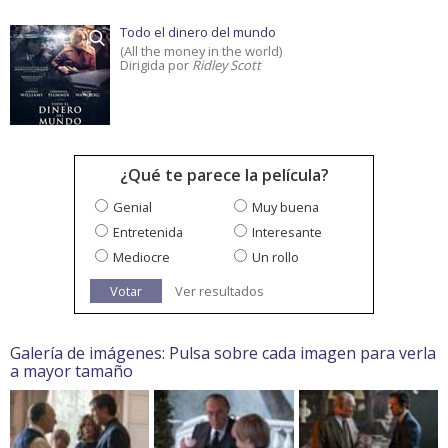
Todo el dinero del mundo
(All the money in the world)
Dirigida por
Ridley Scott
¿Qué te parece la película?
Genial
Muy buena
Entretenida
Interesante
Mediocre
Un rollo
Votar
Ver resultados
Galería de imágenes: Pulsa sobre cada imagen para verla
a mayor tamaño