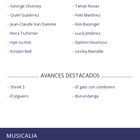
George Clooney
Tamar Novas
Quim Gutiérrez
Fele Martínez
Jean-Claude Van Damme
Kim Basinger
Nora Tschirner
Lucía Jiménez
Hye-su Kim
Djimon Hounsou
Kristen Bell
Lesley Manville
AVANCES DESTACADOS
Shrek 5
El gato con sombrero
El jilguero
Burundanga
MUSICALIA