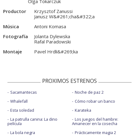
Olga Tokarczuk
Productor
Krzysztof Zanussi
Janusz W&#261;cha&#322;a
Música
Antoni Komasa
Fotografía
Jolanta Dylewska
Rafal Paradowski
Montaje
Pavel Hrdli&#269;ka
PROXIMOS ESTRENOS
Sacamantecas
Noche de paz 2
Whalefall
Cómo robar un banco
Esta soledad
Karateka
La patrulla canina: La dino
Los juegos del hambre:
película
Amanecer en la cosecha
La bola negra
Prácticamente magia 2