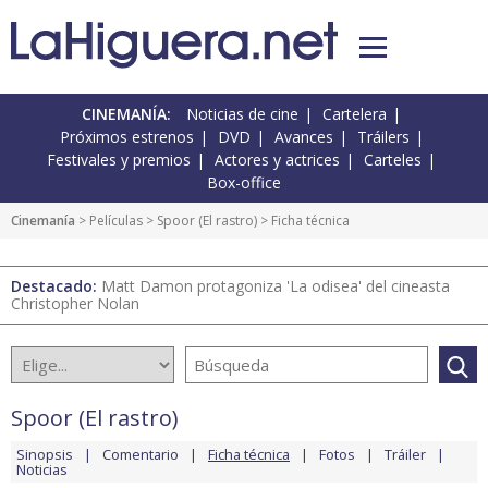
CINEMANÍA:
Noticias de cine
Cartelera
Próximos estrenos
DVD
Avances
Tráilers
Festivales y premios
Actores y actrices
Carteles
Box-office
Cinemanía
> Películas >
Spoor (El rastro)
> Ficha técnica
Destacado:
Matt Damon protagoniza 'La odisea' del cineasta
Christopher Nolan
Spoor (El rastro)
Sinopsis
Comentario
Ficha técnica
Fotos
Tráiler
Noticias