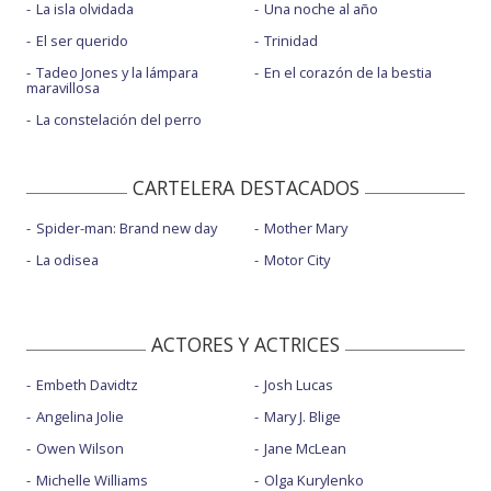
La isla olvidada
Una noche al año
El ser querido
Trinidad
Tadeo Jones y la lámpara
En el corazón de la bestia
maravillosa
La constelación del perro
CARTELERA DESTACADOS
Spider-man: Brand new day
Mother Mary
La odisea
Motor City
ACTORES Y ACTRICES
Embeth Davidtz
Josh Lucas
Angelina Jolie
Mary J. Blige
Owen Wilson
Jane McLean
Michelle Williams
Olga Kurylenko