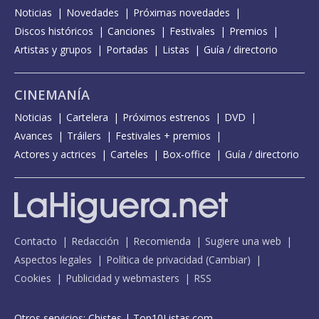
Noticias
Novedades
Próximas novedades
Discos históricos
Canciones
Festivales
Premios
Artistas y grupos
Portadas
Listas
Guía / directorio
CINEMANÍA
Noticias
Cartelera
Próximos estrenos
DVD
Avances
Tráilers
Festivales + premios
Actores y actrices
Carteles
Box-office
Guía / directorio
Contacto
Redacción
Recomienda
Sugiere una web
Aspectos legales
Política de privacidad
(
Cambiar
)
Cookies
Publicidad y webmasters
RSS
Otros servicios:
Chistes
|
Top10Listas.com