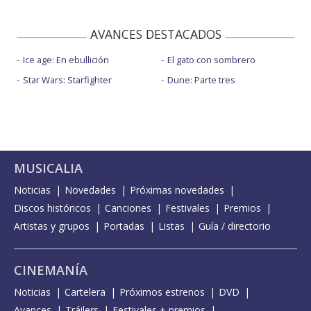
AVANCES DESTACADOS
Ice age: En ebullición
El gato con sombrero
Star Wars: Starfighter
Dune: Parte tres
MUSICALIA
Noticias
Novedades
Próximas novedades
Discos históricos
Canciones
Festivales
Premios
Artistas y grupos
Portadas
Listas
Guía / directorio
CINEMANÍA
Noticias
Cartelera
Próximos estrenos
DVD
Avances
Tráilers
Festivales + premios