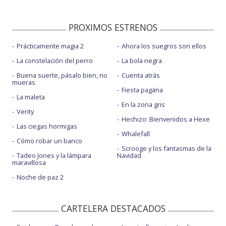
PROXIMOS ESTRENOS
Prácticamente magia 2
Ahora los suegros son ellos
La constelación del perro
La bola negra
Buena suerte, pásalo bien, no
Cuenta atrás
mueras
Fiesta pagäna
La maleta
En la zona gris
Verity
Hechizo: Bienvenidos a Hexe
Las ciegas hormigas
Whalefall
Cómo robar un banco
Scrooge y los fantasmas de la
Tadeo Jones y la lámpara
Navidad
maravillosa
Noche de paz 2
CARTELERA DESTACADOS