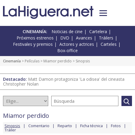
CINEMANÍA:
Noticias de cine
Cartelera
Próximos estrenos
DVD
Avances
Tráilers
Festivales y premios
Actores y actrices
Carteles
Box-office
Cinemanía
> Películas >
Miamor perdido
> Sinopsis
Destacado:
Matt Damon protagoniza 'La odisea' del cineasta
Christopher Nolan
Miamor perdido
Sinopsis
Comentario
Reparto
Ficha técnica
Fotos
Tráiler