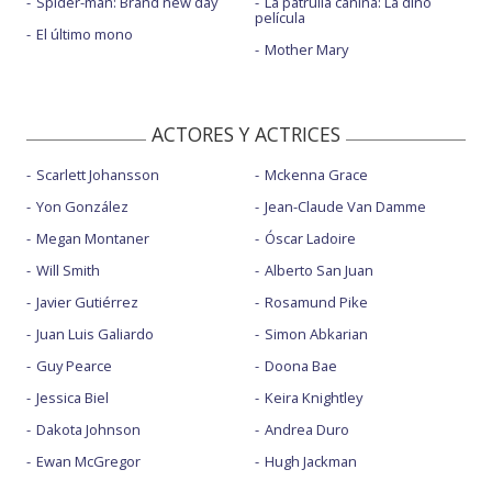
Spider-man: Brand new day
La patrulla canina: La dino
película
El último mono
Mother Mary
ACTORES Y ACTRICES
Scarlett Johansson
Mckenna Grace
Yon González
Jean-Claude Van Damme
Megan Montaner
Óscar Ladoire
Will Smith
Alberto San Juan
Javier Gutiérrez
Rosamund Pike
Juan Luis Galiardo
Simon Abkarian
Guy Pearce
Doona Bae
Jessica Biel
Keira Knightley
Dakota Johnson
Andrea Duro
Ewan McGregor
Hugh Jackman