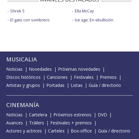
Shrek 5
Ella McCay
El gato con sombrero
Ice age: En ebullición
MUSICALIA
Noticias
Novedades
Próximas novedades
Discos históricos
Canciones
Festivales
Premios
Artistas y grupos
Portadas
Listas
Guía / directorio
CINEMANÍA
Noticias
Cartelera
Próximos estrenos
DVD
Avances
Tráilers
Festivales + premios
Actores y actrices
Carteles
Box-office
Guía / directorio