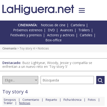
CINEMANÍA:
Noticias de cine
Cartelera
Próximos estrenos
DVD
Avances
Tráilers
Festivales y premios
Actores y actrices
Carteles
Box-office
Cinemanía
>
Toy story 4
> Noticias
Destacado:
Buzz Lightyear, Woody, Jessie y compañía se
enfrentan a un nuevo reto en 'Toy story 5'
Toy story 4
Sinopsis
Comentario
Reparto
Ficha técnica
Fotos
Tráiler
Noticias