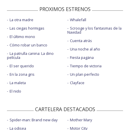
PROXIMOS ESTRENOS
La otra madre
Whalefall
Las ciegas hormigas
Scrooge y los fantasmas de la
Navidad
El último mono
Cuenta atrás
Cómo robar un banco
Una noche al año
La patrulla canina: La dino
película
Fiesta pagäna
El ser querido
Tiempo de victoria
En la zona gris
Un plan perfecto
La maleta
Clayface
El nido
CARTELERA DESTACADOS
Spider-man: Brand new day
Mother Mary
La odisea
Motor City