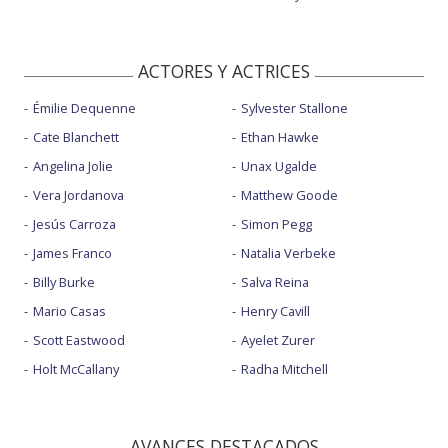
ACTORES Y ACTRICES
Émilie Dequenne
Sylvester Stallone
Cate Blanchett
Ethan Hawke
Angelina Jolie
Unax Ugalde
Vera Jordanova
Matthew Goode
Jesús Carroza
Simon Pegg
James Franco
Natalia Verbeke
Billy Burke
Salva Reina
Mario Casas
Henry Cavill
Scott Eastwood
Ayelet Zurer
Holt McCallany
Radha Mitchell
AVANCES DESTACADOS