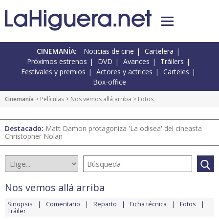
CINEMANÍA:
Noticias de cine
Cartelera
Próximos estrenos
DVD
Avances
Tráilers
Festivales y premios
Actores y actrices
Carteles
Box-office
Cinemanía
> Películas >
Nos vemos allá arriba
> Fotos
Destacado:
Matt Damon protagoniza 'La odisea' del cineasta
Christopher Nolan
Nos vemos allá arriba
Sinopsis
Comentario
Reparto
Ficha técnica
Fotos
Tráiler