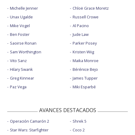
Michelle Jenner
Chloë Grace Moretz
Unax Ugalde
Russell Crowe
Mike Vogel
Al Pacino
Ben Foster
Jude Law
Saoirse Ronan
Parker Posey
Sam Worthington
Kristen Wiig
Vito Sanz
Maika Monroe
Hilary Swank
Bérénice Bejo
Greg Kinnear
James Tupper
Paz Vega
Miki Esparbé
AVANCES DESTACADOS
Operación Camarón 2
Shrek 5
Star Wars: Starfighter
Coco 2