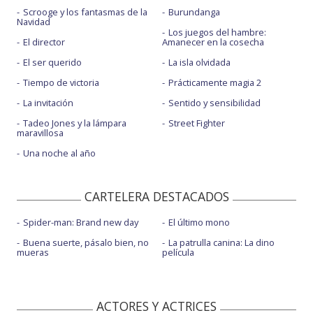
Scrooge y los fantasmas de la
Burundanga
Navidad
Los juegos del hambre:
El director
Amanecer en la cosecha
El ser querido
La isla olvidada
Tiempo de victoria
Prácticamente magia 2
La invitación
Sentido y sensibilidad
Tadeo Jones y la lámpara
Street Fighter
maravillosa
Una noche al año
CARTELERA DESTACADOS
Spider-man: Brand new day
El último mono
Buena suerte, pásalo bien, no
La patrulla canina: La dino
mueras
película
ACTORES Y ACTRICES