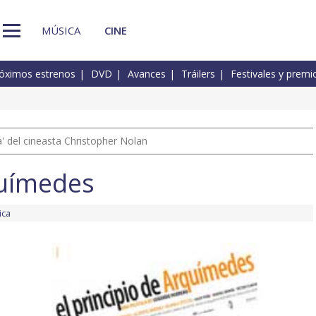
MÚSICA
CINE
óximos estrenos
DVD
Avances
Tráilers
Festivales y premi
 del cineasta Christopher Nolan
químedes
ica