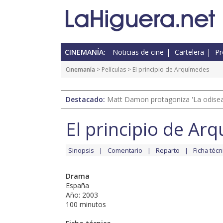
CINEMANÍA:
Noticias de cine
Cartelera
Pr
Cinemanía
> Películas > El principio de Arquímedes
Destacado:
Matt Damon protagoniza 'La odisea'
El principio de Ar
Sinopsis
Comentario
Reparto
Ficha técn
Drama
España
Año: 2003
100 minutos