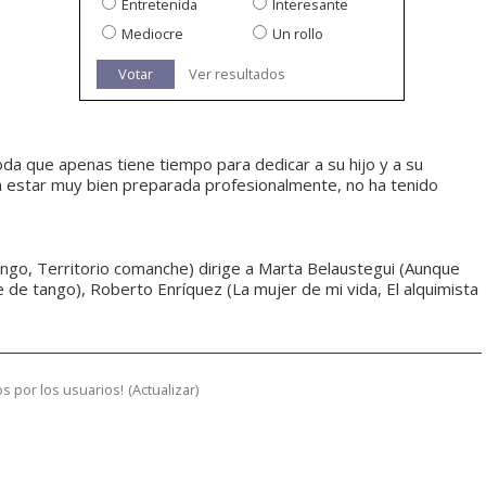
Entretenida
Interesante
Mediocre
Un rollo
Votar
Ver resultados
oda que apenas tiene tiempo para dedicar a su hijo y a su
 a estar muy bien preparada profesionalmente, no ha tenido
go, Territorio comanche) dirige a Marta Belaustegui (Aunque
 de tango), Roberto Enríquez (La mujer de mi vida, El alquimista
s por los usuarios!
(
Actualizar
)