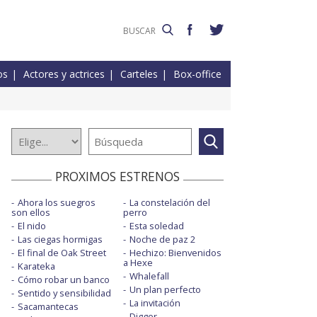
os
Actores y actrices
Carteles
Box-office
PROXIMOS ESTRENOS
Ahora los suegros
La constelación del
son ellos
perro
El nido
Esta soledad
Las ciegas hormigas
Noche de paz 2
El final de Oak Street
Hechizo: Bienvenidos
a Hexe
Karateka
Whalefall
Cómo robar un banco
Un plan perfecto
Sentido y sensibilidad
La invitación
Sacamantecas
Digger