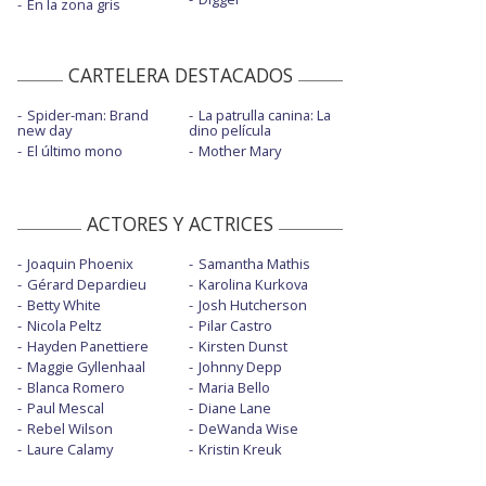
En la zona gris
CARTELERA DESTACADOS
Spider-man: Brand
La patrulla canina: La
new day
dino película
El último mono
Mother Mary
ACTORES Y ACTRICES
Joaquin Phoenix
Samantha Mathis
Gérard Depardieu
Karolina Kurkova
Betty White
Josh Hutcherson
Nicola Peltz
Pilar Castro
Hayden Panettiere
Kirsten Dunst
Maggie Gyllenhaal
Johnny Depp
Blanca Romero
Maria Bello
Paul Mescal
Diane Lane
Rebel Wilson
DeWanda Wise
Laure Calamy
Kristin Kreuk