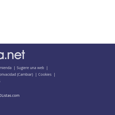
mienda
Sugiere una web
 privacidad
(
Cambiar
)
Cookies
S
0Listas.com