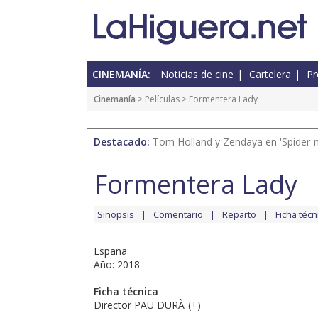
CINEMANÍA:
Noticias de cine
Cartelera
Pr
Cinemanía
> Películas > Formentera Lady
Destacado:
Tom Holland y Zendaya en 'Spider-
Formentera Lady
Sinopsis
Comentario
Reparto
Ficha técn
España
Año: 2018
Ficha técnica
Director PAU DURÀ
(
+
)