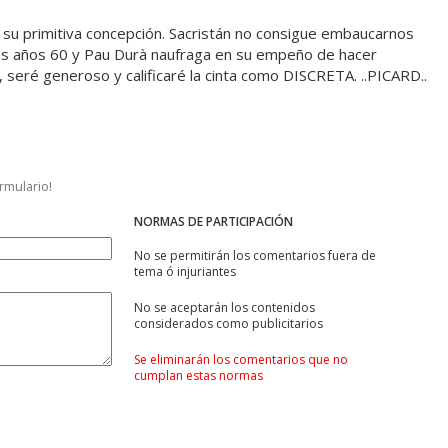
 su primitiva concepción. Sacristán no consigue embaucarnos
 los años 60 y Pau Durà naufraga en su empeño de hacer
, seré generoso y calificaré la cinta como DISCRETA. ..PICARD..
ormulario!
NORMAS DE PARTICIPACIÓN
No se permitirán los comentarios fuera de
tema ó injuriantes
No se aceptarán los contenidos
considerados como publicitarios
Se eliminarán los comentarios que no
cumplan estas normas