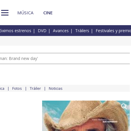
MÚSICA
CINE
óximos estrenos
DVD
Avances
Tráilers
Festivales y premi
man: Brand new day'
ica
Fotos
Tráiler
Noticias