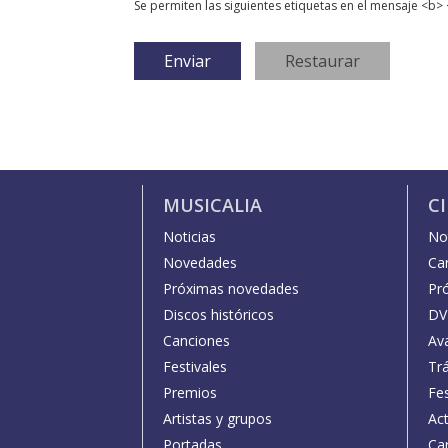
Se permiten las siguientes etiquetas en el mensaje <b> 
MUSICALIA
C
Noticias
Not
Novedades
Car
Próximas novedades
Pr
Discos históricos
DV
Canciones
Av
Festivales
Trá
Premios
Fe
Artistas y grupos
Act
Portadas
Car