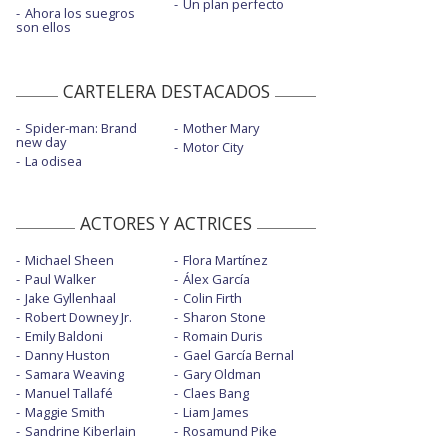
Un plan perfecto
Ahora los suegros
son ellos
CARTELERA DESTACADOS
Spider-man: Brand
Mother Mary
new day
Motor City
La odisea
ACTORES Y ACTRICES
Michael Sheen
Flora Martínez
Paul Walker
Álex García
Jake Gyllenhaal
Colin Firth
Robert Downey Jr.
Sharon Stone
Emily Baldoni
Romain Duris
Danny Huston
Gael García Bernal
Samara Weaving
Gary Oldman
Manuel Tallafé
Claes Bang
Maggie Smith
Liam James
Sandrine Kiberlain
Rosamund Pike