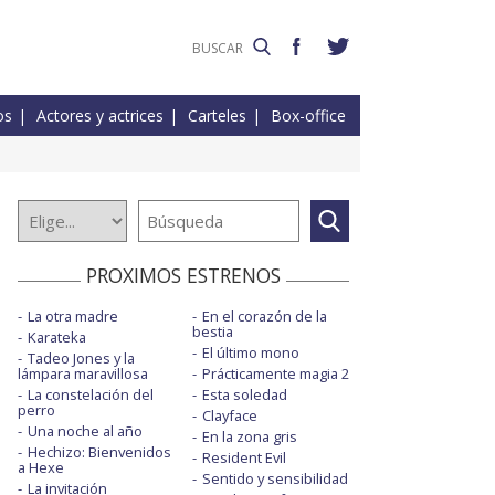
os
Actores y actrices
Carteles
Box-office
PROXIMOS ESTRENOS
La otra madre
En el corazón de la
bestia
Karateka
El último mono
Tadeo Jones y la
lámpara maravillosa
Prácticamente magia 2
La constelación del
Esta soledad
perro
Clayface
Una noche al año
En la zona gris
Hechizo: Bienvenidos
Resident Evil
a Hexe
Sentido y sensibilidad
La invitación