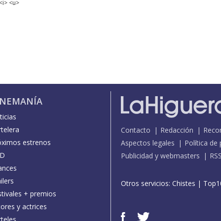
<i> <u>
INEMANÍA
icias
telera
Contacto
Redacción
Reco
óximos estrenos
Aspectos legales
Política de
D
Publicidad y webmasters
RS
ances
ilers
Otros servicios:
Chistes
|
Top1
stivales + premios
ores y actrices
teles