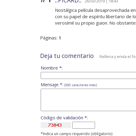
..PICARD..
26/03/2019 | 18:43
Nostálgica película desaprovechada en
con su papel de espíritu libertario de
verosímil su propio guion. No obstante
Páginas:
1
Deja tu comentario
Rellena y envía el f
Nombre *:
Mensaje *:
(500 caracteres máx)
Código de validación *:
*Indica un campo requerido (obligatorio)