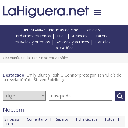
CINEMANÍA:
Noticias de cine
Cartelera
Próximos estrenos
DVD
Avances
Tráilers
Festivales y premios
Actores y actrices
Carteles
Box-office
Cinemanía
> Películas >
Noctem
> Tráiler
Destacado:
Emily Blunt y Josh O'Connor protagonizan 'El día de
la revelación' de Steven Spielberg
Noctem
Sinopsis
Comentario
Reparto
Ficha técnica
Fotos
Tráiler