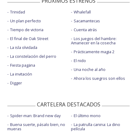
PROXIMOS ESTRENOS
Trinidad
Whalefall
Un plan perfecto
Sacamantecas
Tiempo de victoria
Cuenta atrás
El final de Oak Street
Los juegos del hambre:
Amanecer en la cosecha
La isla olvidada
Prácticamente magia 2
La constelación del perro
El nido
Fiesta pagäna
Una noche al año
La invitación
Ahora los suegros son ellos
Digger
CARTELERA DESTACADOS
Spider-man: Brand new day
El último mono
Buena suerte, pásalo bien, no
La patrulla canina: La dino
mueras
película